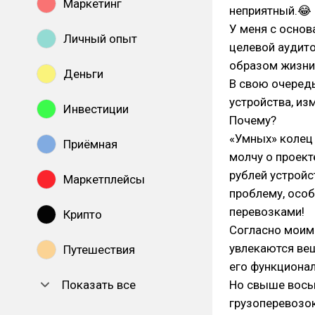
Маркетинг
неприятный.😂
У меня с основ
Личный опыт
целевой аудито
образом жизни,
Деньги
В свою очеред
устройства, из
Инвестиции
Почему?
«Умных» колец 
Приёмная
молчу о проект
рублей устройс
Маркетплейсы
проблему, особ
перевозками!
Крипто
Согласно моим
увлекаются вещ
Путешествия
его функционал
Показать все
Но свыше вось
грузоперевозо