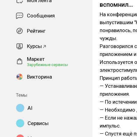
Моя лента
вспомнил...
На конференци
Сообщения
выпустившим "К
понравилось, п
Рейтинг
чужды.
Курсы
Разговорился с
приложением и 
Маркет
Используется о
Зарубежные сервисы
электростимул
Викторина
Принцип работы
— Устанавливае
приложения.
Темы
— По истечении
AI
— Необходимо 
— Если не нажа
Сервисы
импульс.
— Спустя ещё п