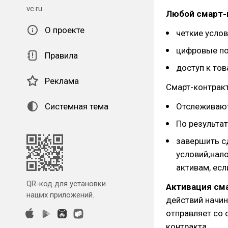
vc.ru
Любой смарт-
О проекте
четкие услов
цифровые по
Правила
доступ к тов
Реклама
Смарт-контрак
Системная тема
Отслеживают
По результа
завершить с
условий;нал
активам, ес
QR-код для установки
Активация см
наших приложений.
действий начин
отправляет со 
контракта.