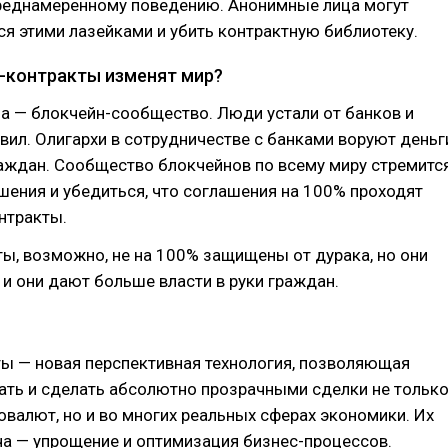
преднамеренному поведению. Анонимные лица могут
я этими лазейками и убить контрактную библиотеку.
-контракты изменят мир?
а — блокчейн-сообщество. Люди устали от банков и
вил. Олигархи в сотрудничестве с банками воруют деньг
раждан. Сообщество блокчейнов по всему миру стремитс
шения и убедиться, что соглашения на 100% проходят
нтракты.
ы, возможно, не на 100% защищены от дурака, но они
, и они дают больше власти в руки граждан.
ты — новая перспективная технология, позволяющая
ать и сделать абсолютно прозрачными сделки не тольк
овалют, но и во многих реальных сферах экономики. Их
а — упрощение и оптимизация бизнес-процессов.