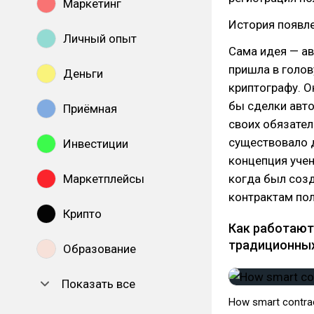
Маркетинг
История появле
Личный опыт
Сама идея — ав
пришла в голов
Деньги
криптографу. О
бы сделки авт
Приёмная
своих обязател
существовало 
Инвестиции
концепция учен
Маркетплейсы
когда был соз
контрактам по
Крипто
Как работают
традиционных
Образование
Показать все
How smart contra