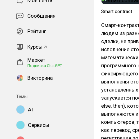
Моя лента
Smart contract
Сообщения
Смарт-контрак
Рейтинг
людям из разн
сделки, не при
Курсы
исполнение сто
математическим
Маркет
программного 
Подписка ChatGPT
фиксирующего 
Викторина
выполнены сто
установленных
Темы
запускается по
else, then), ко
AI
выполняются и 
компьютеров, т
Сервисы
как перевод ср
регистрация по