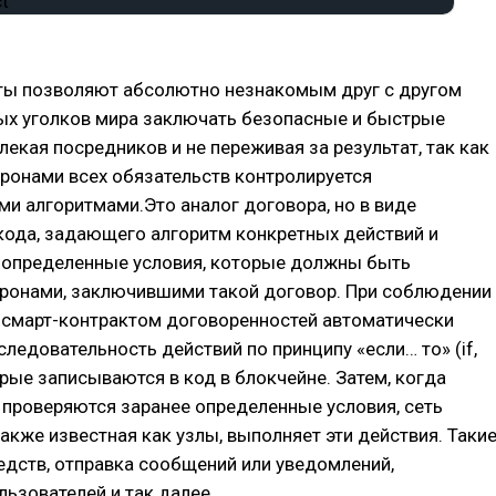
ты позволяют абсолютно незнакомым друг с другом
ых уголков мира заключать безопасные и быстрые
влекая посредников и не переживая за результат, так как
ронами всех обязательств контролируется
и алгоритмами.Это аналог договора, но в виде
кода, задающего алгоритм конкретных действий и
определенные условия, которые должны быть
ронами, заключившими такой договор. При соблюдении
 смарт-контрактом договоренностей автоматически
следовательность действий по принципу «если… то» (if,
торые записываются в код в блокчейне. Затем, когда
проверяются заранее определенные условия, сеть
акже известная как узлы, выполняет эти действия. Таки
едств, отправка сообщений или уведомлений,
льзователей и так далее.