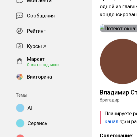
Моя лента
одной из главн
конденсировани
Сообщения
Рейтинг
Курсы
Маркет
Оплата подписок
Викторина
Владимир С
Темы
бригадир
AI
Планируете р
канал
👈 и ра
Сервисы
Содержание: