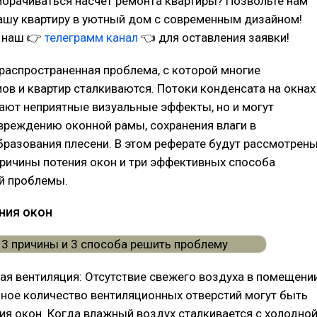
морачиваться насчет ремонта квартиры? Позвольте нам
ашу квартиру в уютный дом с современным дизайном!
в наш 👉
телеграмм канал
👈 для оставления заявки!
 распространенная проблема, с которой многие
в и квартир сталкиваются. Потоки конденсата на окнах
ают неприятные визуальные эффекты, но и могут
вреждению оконной рамы, сохранения влаги в
разования плесени. В этом реферате будут рассмотрен
ричины потения окон и три эффективных способа
й проблемы.
ния окон
ая вентиляция: Отсутствие свежего воздуха в помещени
ное количество вентиляционных отверстий могут быть
ия окон. Когда влажный воздух сталкивается с холодно