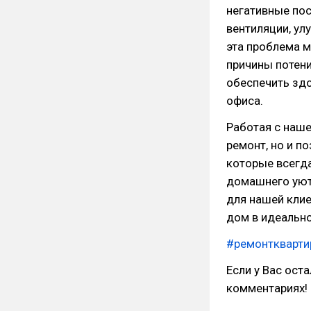
негативные по
вентиляции, у
эта проблема 
причины потен
обеспечить зд
офиса.
Работая с наше
ремонт, но и п
которые всегд
домашнего уюта
для нашей клие
дом в идеально
#ремонткварти
Если у Вас ост
комментариях!