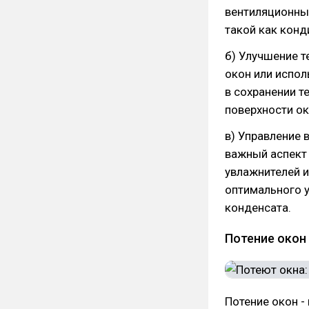
вентиляционны
такой как конд
б) Улучшение т
окон или испо
в сохранении т
поверхности ок
в) Управление 
важный аспект
увлажнителей 
оптимального 
конденсата.
Потение окон
Потение окон 