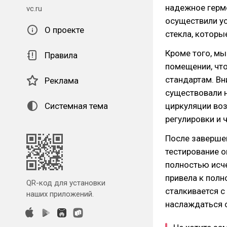
надежное герме
vc.ru
осуществили у
О проекте
стекла, которы
Кроме того, мы
Правила
помещении, что
стандартам. Вн
Реклама
существовали 
Системная тема
циркуляции во
регулировки и 
После заверше
тестирование о
полностью исче
привела к полн
QR-код для установки
сталкивается с
наших приложений.
наслаждаться 