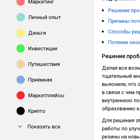
Маркетинг
Решение пр
Личный опыт
Причины пот
Способы ре
Деньги
Потение око
Инвестиции
Решение про
Путешествия
Делая все возм
тщательный ана
Приёмная
выяснили, что 
в связи с чем 
Маркетплейсы
внутреннюю пов
образованию ко
Крипто
Для решения э
Показать все
работы по улу
резины на новы