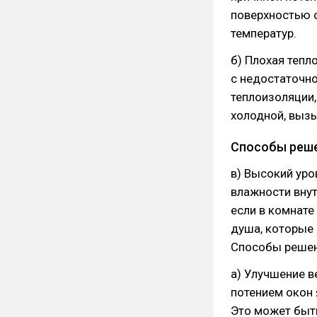
поверхностью о
температур.
б) Плохая тепл
с недостаточно
теплоизоляции,
холодной, вызы
Способы реш
в) Высокий уро
влажности внут
если в комнате
душа, которые
Способы решен
а) Улучшение 
потением окон
Это может быт