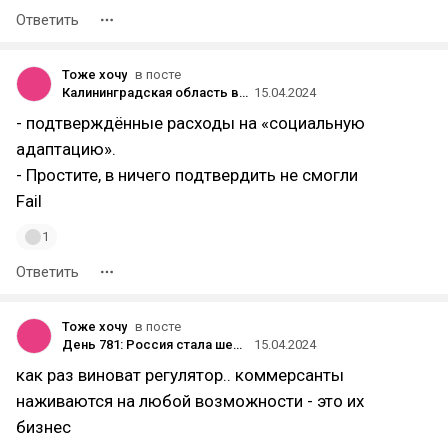
Ответить
Тоже хочу
в посте
Калининградская область введёт меры поддержки для репатриантов — они смогут разово получить 32 тысячи рублей
15.04.2024
- подтверждённые расходы на «социальную
адаптацию».
- Простите, в ничего подтвердить не смогли
Fail
1
Ответить
Тоже хочу
в посте
День 781: Россия стала шестым крупнейшим импортёром клубники в 2023 году
15.04.2024
как раз виноват регулятор.. коммерсанты
наживаются на любой возможности - это их
бизнес