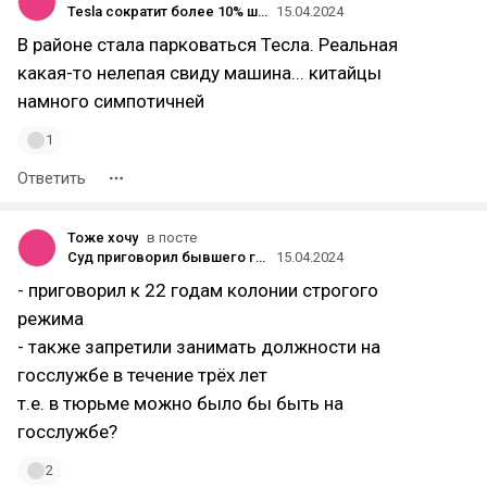
Tesla сократит более 10% штата на фоне падения продаж — это как минимум 14 тысяч сотрудников
15.04.2024
В районе стала парковаться Тесла. Реальная
какая-то нелепая свиду машина... китайцы
намного симпотичней
1
Ответить
Тоже хочу
в посте
Суд приговорил бывшего гендиректора Merlion к 22 годам тюрьмы за фиктивное дело против партнёров
15.04.2024
- приговорил к 22 годам колонии строгого
режима
- также запретили занимать должности на
госслужбе в течение трёх лет
т.е. в тюрьме можно было бы быть на
госслужбе?
2