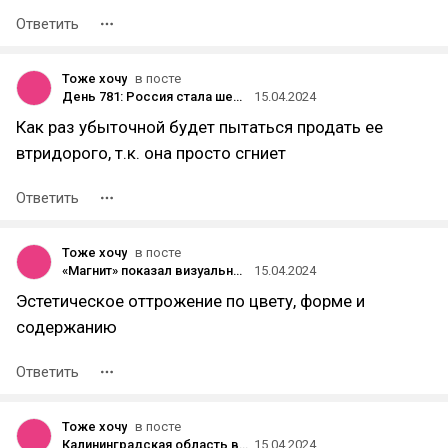
Ответить
Тоже хочу
в посте
День 781: Россия стала шестым крупнейшим импортёром клубники в 2023 году
15.04.2024
Как раз убыточной будет пытаться продать ее
втридорого, т.к. она просто сгниет
Ответить
Тоже хочу
в посте
«Магнит» показал визуальное оформление «Магнит Маркета», который развивают на базе KazanExpress
15.04.2024
Эстетическое оттрожение по цвету, форме и
содержанию
Ответить
Тоже хочу
в посте
Калининградская область введёт меры поддержки для репатриантов — они смогут разово получить 32 тысячи рублей
15.04.2024