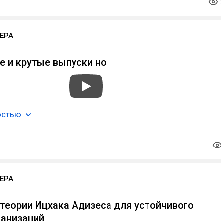
ЕРА
е и крутые выпуски но
остью
ЕРА
теории Ицхака Адизеса для устойчивого
ганизаций