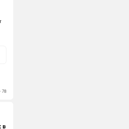
т
78
 в