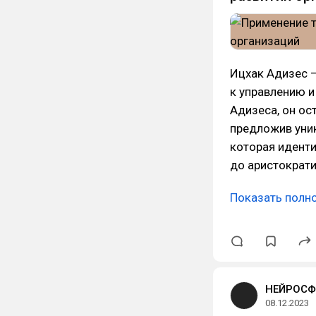
Ицхак Адизес 
к управлению и
Адизеса, он ос
предложив уни
которая идент
до аристократи
Показать полн
НЕЙРОСФ
08.12.2023