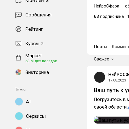
Моя лента
НейроСфера — об
Сообщения
63
подписчика
Рейтинг
Курсы
Посты
Коммент
Маркет
Свежее
eSIM для поездок
Викторина
НЕЙРОСФ
17.08.2023
Ваш путь к у
Темы
Погрузитесь в 
AI
своей области.
Сервисы