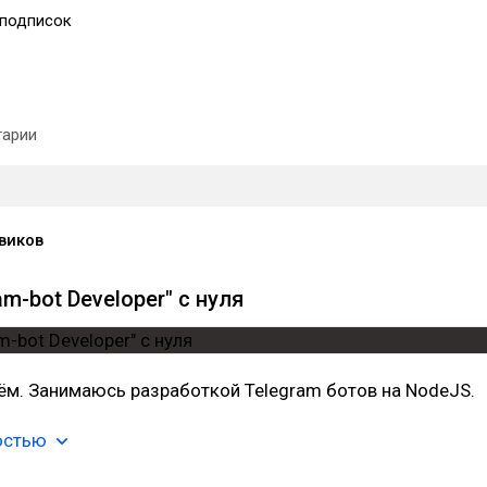
подписок
арии
виков
am-bot Developer" с нуля
ём. Занимаюсь разработкой Telegram ботов на NodeJS.
остью