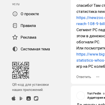
vc.ru
спасибо! Там ст
статистика new
О проекте
https://newzoo.
reach-108-9-bil
Правила
Сегмент PC пад
этом в денежн
Реклама
обогнали PC.
Или посмотрите
Системная тема
https://www.bi
statistics-whos
игр на PC колеб
Ответить
QR-код для установки
наших приложений.
Yuri Fedin
в
Да, ивенты де