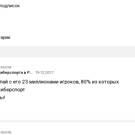
подписок
арии
 посте
Аудитория киберспорта в России: стоит ли заходить на этот рынок
19.12.2017
спай с его 23 миллионами игроков, 80% из которых
киберспорт
ы!
 посте