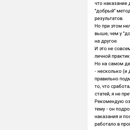
что наказание 
"добрый" мето
результатов.
Но при этом не
выше, чем у "д
на другое.
И это не совсе
личной практик
Но на самом де
- несколько (и 
правильно подм
то, что сработа
статей, я не п
Рекомендую оз
тему - он подр
наказания и по
работало в про