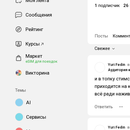
Моя лента
1
подписчик
26
Сообщения
Рейтинг
Посты
Коммент
Курсы
Свежее
Маркет
eSIM для поездок
Yuri Fedin
в
Викторина
и в топку стим
приходится на 
Темы
всё ради нажив
AI
Ответить
Сервисы
Yuri Fedin
в