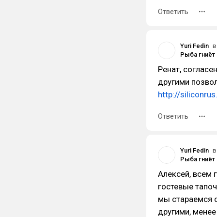
Ответить
Yuri Fedin
в
Ренат, согласе
другими позвол
http://silicon
Ответить
Yuri Fedin
в
Алексей, всем 
гостевые тапоч
мы стараемся 
другими, мене