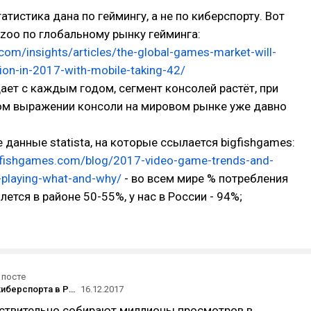
атистика дана по геймингу, а не по киберспорту. Вот
zoo по глобальному рынку гейминга:
com/insights/articles/the-global-games-market-will-
lion-in-2017-with-mobile-taking-42/
ает с каждым годом, сегмент консолей растёт, при
ом выражении консоли на мировом рынке уже давно
 данные statista, на которые ссылается bigfishgames:
gfishgames.com/blog/2017-video-game-trends-and-
-playing-what-and-why/
- во всем мире % потребления
лется в районе 50-55%, у нас в России - 94%;
 посте
Аудитория киберспорта в России: стоит ли заходить на этот рынок
16.12.2017
йствительно собирают миллионы просмотров в