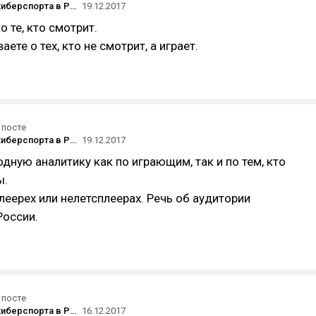
Аудитория киберспорта в России: стоит ли заходить на этот рынок
19.12.2017
о те, кто смотрит.
ете о тех, кто не смотрит, а играет.
 посте
Аудитория киберспорта в России: стоит ли заходить на этот рынок
19.12.2017
одную аналитику как по играющим, так и по тем, кто
ы.
плеерех или нелетсплеерах. Речь об аудитории
России.
 посте
Аудитория киберспорта в России: стоит ли заходить на этот рынок
16.12.2017