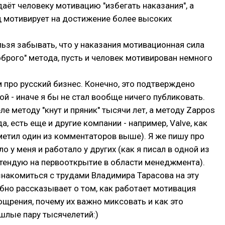
даёт человеку мотивацию "избегать наказания", а
д мотивирует на достижение более высоких
льзя забывать, что у наказания мотивационная сила
оброго" метода, пусть и человек мотивирован немного
м про русский бизнес. Конечно, это подтверждено
ой - иначе я бы не стал вообще ничего публиковать.
ле методу "кнут и пряник" тысячи лет, а методу Zappos
да, есть еще и другие компании - например, Valve, как
етил один из комментаторов выше). Я же пишу про
ло у меня и работало у других (как я писал в одной из
ретендую на первооткрытие в области менеджмента).
накомиться с трудами Владимира Тарасова на эту
обно рассказывает о том, как работает мотивация
ощрения, почему их важно миксовать и как это
шлые пару тысячелетий:)