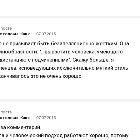
 посте
Рыба гниёт с головы: Как стать руководителем и не облажаться
07.07.2015
ья не призывает быть безапелляционно жестким. Она
лнообразности: "...вырастить человека, умеющего
дистанцию с подчиненными". Скажу больше: я
вленцев, исповедующих исключительно мягкий стиль
канчивалось это не очень хорошо.
 посте
Рыба гниёт с головы: Как стать руководителем и не облажаться
07.07.2015
 за комментарий.
ла и человеческий подход работают хорошо, потому