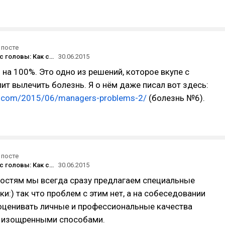
 посте
Рыба гниёт с головы: Как стать руководителем и не облажаться
30.06.2015
н на 100%. Это одно из решений, которое вкупе с
ит вылечить болезнь. Я о нём даже писал вот здесь:
rus.com/2015/06/managers-problems-2/
(болезнь №6).
 посте
Рыба гниёт с головы: Как стать руководителем и не облажаться
30.06.2015
гостям мы всегда сразу предлагаем специальные
ки:) так что проблем с этим нет, а на собеседовании
оценивать личные и профессиональные качества
е изощренными способами.