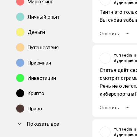
Маркетинг
Твитч это тольк
Личный опыт
Вы снова забыва
Деньги
Ответить
Путешествия
Yuri Fedin
в
Приёмная
Статья даёт св
Инвестиции
смотрит стрим
Речь не о летс
Крипто
киберспорта в 
Ответить
Право
Показать все
Yuri Fedin
в