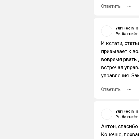
Ответить
Yuri Fedin
в
И кстати, стат
призывает к во
вовремя рвать 
встречал упра
управления. За
Ответить
Yuri Fedin
в
Антон, спасибо
Конечно, похва