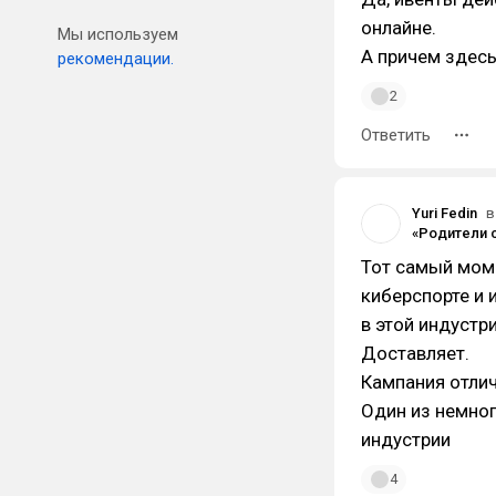
онлайне.
Мы используем
А причем здес
рекомендации.
2
Ответить
Yuri Fedin
в
Тот самый моме
киберспорте и 
в этой индустри
Доставляет.
Кампания отлич
Один из немног
индустрии
4