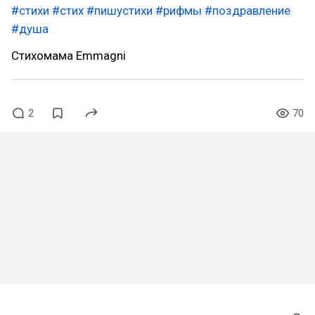
#стихи
#стих
#пишустихи
#рифмы
#поздравление
#душа
Стихомама Emmagni
2
70