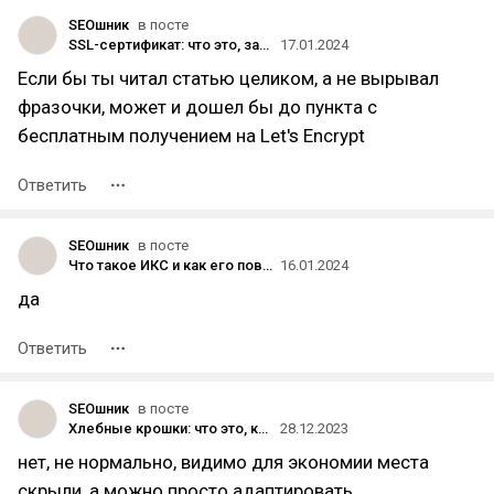
SEOшник
в посте
SSL-сертификат: что это, зачем нужен и как установить на сайт
17.01.2024
Если бы ты читал статью целиком, а не вырывал
фразочки, может и дошел бы до пункта с
бесплатным получением на Let's Encrypt
Ответить
SEOшник
в посте
Что такое ИКС и как его повысить
16.01.2024
да
Ответить
SEOшник
в посте
Хлебные крошки: что это, как их добавить на сайт и настроить
28.12.2023
нет, не нормально, видимо для экономии места
скрыли, а можно просто адаптировать