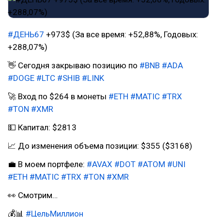
#ДЕНЬ67
+973$ (За все время: +52,88%, Годовых:
+288,07%)
👋 Сегодня закрываю позицию по
#BNB
#ADA
#DOGE
#LTC
#SHIB
#LINK
🚀 Вход по $264 в монеты
#ETH
#MATIC
#TRX
#TON
#XMR
💵 Капитал: $2813
📈 До изменения объема позиции: $355 ($3168)
💼 В моем портфеле:
#AVAX
#DOT
#ATOM
#UNI
#ETH
#MATIC
#TRX
#TON
#XMR
👀 Смотрим…
💰📊
#ЦельМиллион