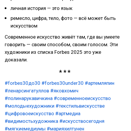
личная история — это язык
ремесло, цифра, тело, фото — всё может быть
искусством
Современное искусство живёт там, где вы умеете
говорить — своим способом, своим голосом. Эти
художники из списка Forbes 2025 это уже
доказали.
#forbes30до30
#forbes30under30
#артемляпин
#ленарсингатуллов
#яковхомич
#полинарукавичкина
#современноеискусство
#молодыехудожники
#текстильвискусстве
#цифровоеискусство
#артмедиа
#видимостьхудожника
#искусствосегодня
#мягкиемедиумы
#марияхилтунен