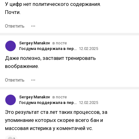
У цифр нет политического содержания.
Почти.
Ответить
Sergey Manakov
в посте
Госдума поддержала в первом чтении законопроект о запрете на витринах и вывесках слов coffee или sale
12.02.2025
Даже полезно, заставит тренировать
воображение.
Ответить
Sergey Manakov
в посте
Госдума поддержала в первом чтении законопроект о запрете на витринах и вывесках слов coffee или sale
12.02.2025
Это результат ста лет таких процессов, за
упоминание которых скорее всего бан и
массовая истерика у коментачей vc.