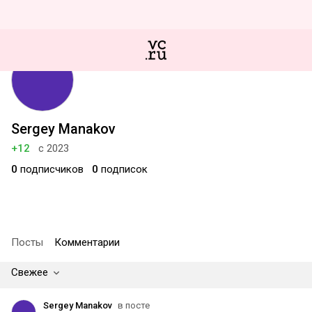
Sergey Manakov
+12
с 2023
0
подписчиков
0
подписок
Посты
Комментарии
Свежее
Sergey Manakov
в посте