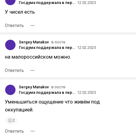
Госдума поддержала в первом чтении законопроект о запрете на витринах и вывесках слов coffee или sale
12.02.2025
У чисел есть
Ответить
Sergey Manakov
в посте
Госдума поддержала в первом чтении законопроект о запрете на витринах и вывесках слов coffee или sale
12.02.2025
на малороссийском можно.
Ответить
Sergey Manakov
в посте
Госдума поддержала в первом чтении законопроект о запрете на витринах и вывесках слов coffee или sale
12.02.2025
Уменьшиться ощущение что живём под
оккупацией.
2
Ответить