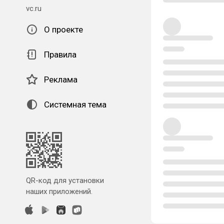
vc.ru
О проекте
Правила
Реклама
Системная тема
QR-код для установки
наших приложений.