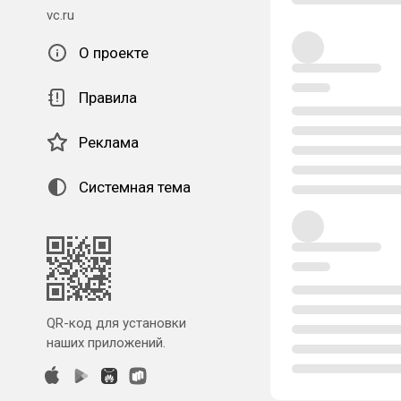
vc.ru
О проекте
Правила
Реклама
Системная тема
QR-код для установки
наших приложений.