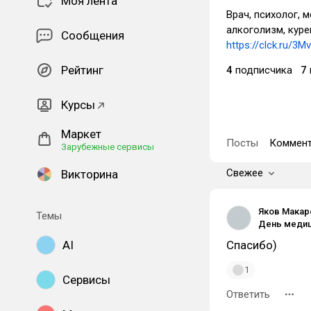
Моя лента
Врач, психолог, 
алкоголизм, куре
Сообщения
https://clck.ru/3
Рейтинг
4
подписчика
7
Курсы
Маркет
Посты
Коммент
Зарубежные сервисы
Свежее
Викторина
Яков Макар
Темы
AI
Спасибо)
1
Сервисы
Ответить