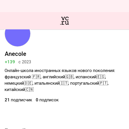
Anecole
+139
с 2023
Онлайн-школа иностранных языков нового поколения:
французский 🇫🇷, английский🇬🇧, испанский🇪🇸,
немецкий🇩🇪, итальянский🇮🇹, португальский🇵🇹,
китайский🇨🇳
21
подписчик
0
подписок