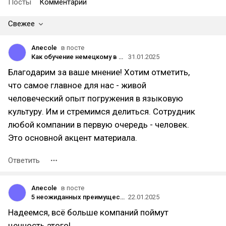
Посты
Комментарии
Свежее
Anecole
в посте
Как обучение немецкому в Anecole помогает сотрудникам группы компаний «Литрес»: история Евгении
31.01.2025
Благодарим за ваше мнение! Хотим отметить,
что самое главное для нас - живой
человеческий опыт погружения в языковую
культуру. Им и стремимся делиться. Сотрудник
любой компании в первую очередь - человек.
Это основной акцент материала.
Ответить
Anecole
в посте
5 неожиданных преимуществ для бизнеса от обучения сотрудников иностранным языкам
22.01.2025
Надеемся, всё больше компаний поймут
ценность этого!