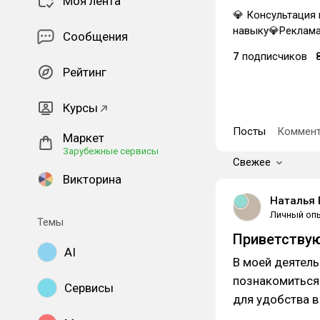
Моя лента
💎 Консультация 
навыку💎Реклама
Сообщения
7
подписчиков
Рейтинг
Курсы
Посты
Коммент
Маркет
Зарубежные сервисы
Свежее
Викторина
Наталья 
Личный оп
Темы
Приветствую
AI
В моей деятель
познакомиться 
Сервисы
для удобства в