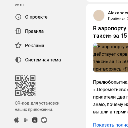
vc.ru
Alexande
О проекте
Приёмная
В аэропорту
Правила
такси» за 1
Реклама
Системная тема
Прелюбопытная 
«Шереметьево».
прилетели два 
QR-код для установки
знаю, почему и
наших приложений.
вышли в термин
Показать полн