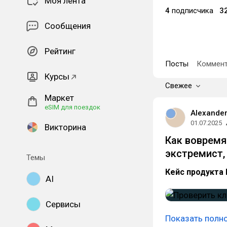
Моя лента
4
подписчика
3
Сообщения
Рейтинг
Посты
Коммент
Курсы
Свежее
Маркет
eSIM для поездок
Alexande
01.07.2025
Викторина
Как вовремя 
экстремист,
Темы
Кейс продукта R
AI
Сервисы
Показать полн