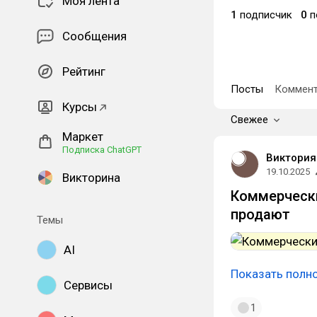
Моя лента
1
подписчик
0
п
Сообщения
Рейтинг
Посты
Коммент
Курсы
Свежее
Маркет
Подписка ChatGPT
Виктория
19.10.2025
Викторина
Коммерчески
продают
Темы
AI
Показать полн
Сервисы
1