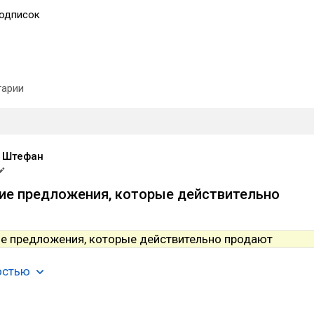
одписок
арии
 Штефан
е предложения, которые действительно
остью