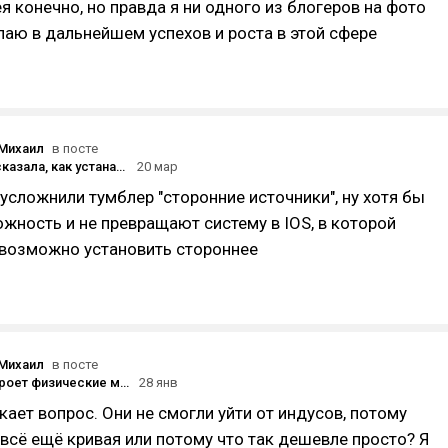
я конечно, но правда я ни одного из блогеров на фото
лаю в дальнейшем успехов и роста в этой сфере
Михаил
в посте
Google рассказала, как устанавливать сторонние приложения от разработчиков без верификации
20 мар
усложнили тумблер "сторонние источники", ну хотя бы
жность и не превращают систему в IOS, в которой
евозможно установить стороннее
Михаил
в посте
Amazon закроет физические магазины под брендами Amazon Go и Fresh — часть переформатируют в торговые точки другой его сети
28 янв
икает вопрос. Они не смогли уйти от индусов, потому
 всё ещё кривая или потому что так дешевле просто? Я