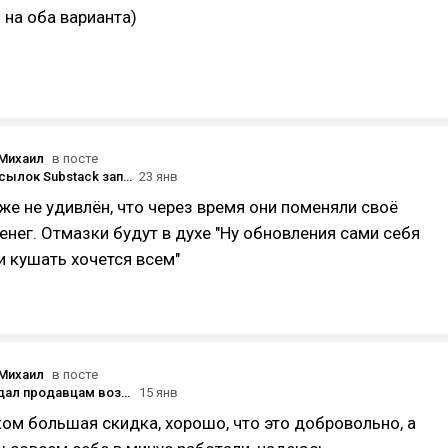
на оба варианта)
Михаил
в посте
Сервис рассылок Substack запустил приложение для телевизоров, чтобы дать дополнительные охваты видеоконтенту, — многие пользователи недовольны
23 янв
же не удивлён, что через время они поменяли своё
денег. Отмазки будут в духе "Ну обновления сами себя
и кушать хочется всем"
Михаил
в посте
Wildberries дал продавцам возможность вводить скидку для покупателей за выкуп товаров на определённую сумму
15 янв
ом большая скидка, хорошо, что это добровольно, а