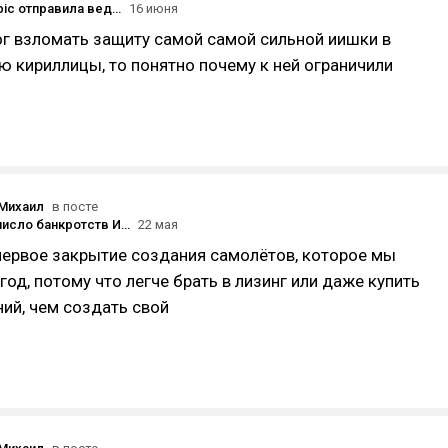
WSJ: Anthropic отправила ведущих технических специалистов на переговоры с американскими чиновниками, чтобы добиться отмены ограничений для Fable 5 и Mythos 5
16 июня
ог взломать защиту самой самой сильной иишки в
 кириллицы, то понятно почему к ней ограничили
Михаил
в посте
День 1549: число банкротств ИП через суд за год выросло на 29%
22 мая
первое закрытие создания самолётов, которое мы
год, потому что легче брать в лизинг или даже купить
ний, чем создать свой