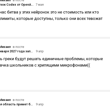
Михаил
в посте
Число загрузок Codex от OpenAI за пять дней выросло с 5 млн до 86 млн, превысив скачивания Claude Code
7 мая
час битва у этих нейронок это не стоимость или кто
 лимиты, которые доступны, только они всех тевожат
Михаил
в посте
Греция с 1 января 2027 года запретит соцсети для пользователей возрастом до 15 лет
9 апр
ерь греки будут решать единичные проблемы, которые
пачка школьников с хрипящими микрофонами((
Михаил
в посте
Вологодская область примет блогеров со всей страны на форуме «Код ДНК»
9 апр