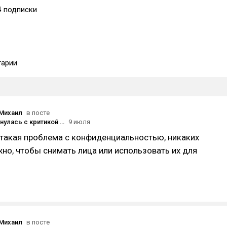
4
подписки
арии
Михаил
в посте
Meta* столкнулась с критикой от пользователей из-за функции создания дипфейков по фотографиям в публичных аккаунтах Instagram*
9 июля
 такая проблема с конфиденциальностью, никаких
жно, чтобы снимать лица или использовать их для
Михаил
в посте