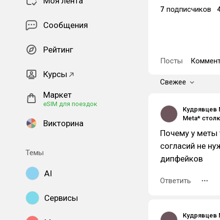
Моя лента
7
подписчиков
Сообщения
Рейтинг
Посты
Коммент
Курсы
Свежее
Маркет
eSIM для поездок
Кудрявцев 
Викторина
Почему у меты
согласий не ну
Темы
дипфейков
AI
Ответить
Сервисы
Кудрявцев 