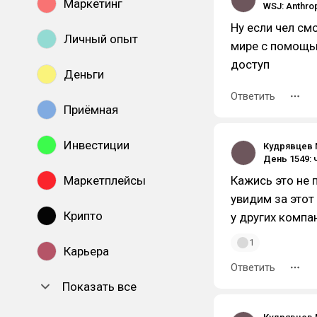
Маркетинг
Ну если чел см
Личный опыт
мире с помощью
доступ
Деньги
Ответить
Приёмная
Инвестиции
Кудрявцев 
Маркетплейсы
Кажись это не 
увидим за этот 
Крипто
у других компа
1
Карьера
Ответить
Показать все