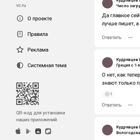
Кудрявцев 
vc.ru
Да главное сей
О проекте
лучше пишет, а
Правила
Ответить
Реклама
Кудрявцев 
Системная тема
О нет, как теп
знают только 
1
Ответить
QR-код для установки
наших приложений.
Кудрявцев 