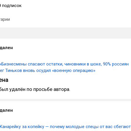
0
подписок
арии
удален
«Бизнесмены спасают остатки, чиновники в шоке, 90% россиян
лег Тиньков вновь осудил «военную операцию»
ена
был удалён по просьбе автора.
удален
Канарейку за копейку — почему молодые спецы от вас сбегают