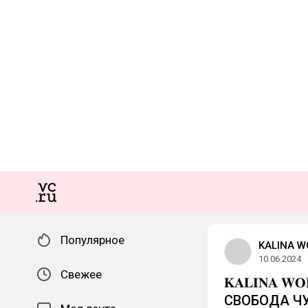
Популярное
KALINA W
10.06.2024
Свежее
𝐊𝐀𝐋𝐈𝐍𝐀
СВОБОДА Ч