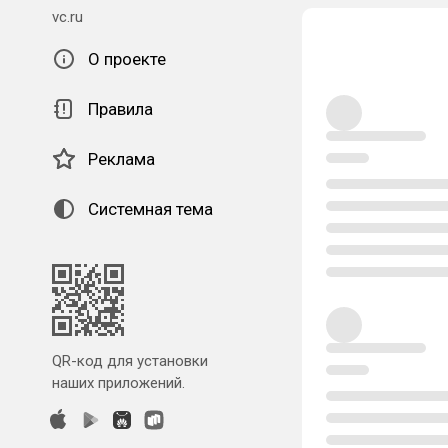
vc.ru
О проекте
Правила
Реклама
Системная тема
QR-код для установки
наших приложений.