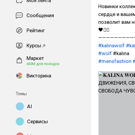
Моя лента
Новинки коллекц
сердце и вашем
Сообщения
позволит вам не 
🖤✍🏼
Рейтинг
—————————
Курсы
#kalinawolf
#ka
#wolf
#kalina
Маркет
#mensfashion
#
eSIM для поездок
Викторина
Темы
AI
Сервисы