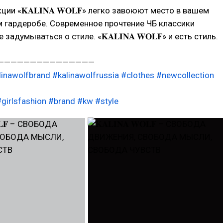
ии «𝐊𝐀𝐋𝐈𝐍𝐀 𝐖𝐎𝐋𝐅» легко завоюют место в вашем
 гардеробе. Современное прочтение ЧБ классики
задумываться о стиле. «𝐊𝐀𝐋𝐈𝐍𝐀 𝐖𝐎𝐋𝐅» и есть стиль.
———————————————
linawolfbrand
#kalinawolfrussia
#clothes
#newcollection
girlsfashion
#brand
#kw
#style