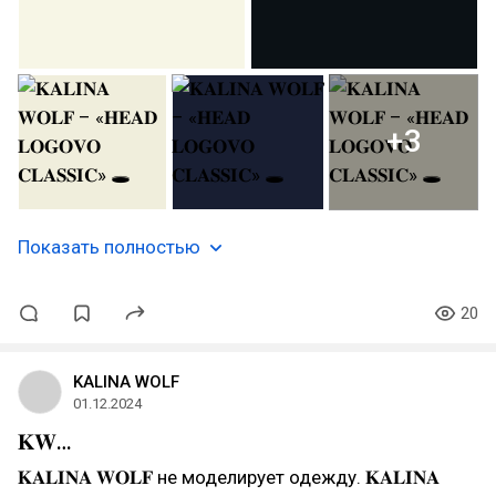
+3
Показать полностью
20
KALINA WOLF
01.12.2024
𝐊𝐖…
𝐊𝐀𝐋𝐈𝐍𝐀 𝐖𝐎𝐋𝐅 не моделирует одежду. 𝐊𝐀𝐋𝐈𝐍𝐀