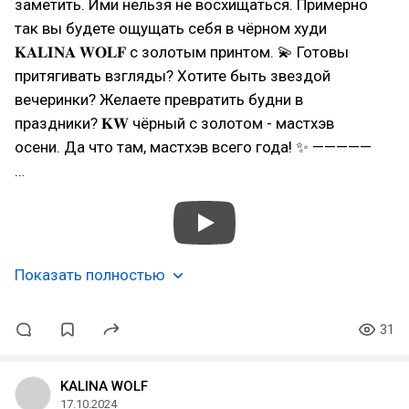
заметить. Ими нельзя не восхищаться. Примерно
так вы будете ощущать себя в чёрном худи
𝐊𝐀𝐋𝐈𝐍𝐀 𝐖𝐎𝐋𝐅 с золотым принтом. 💫 Готовы
притягивать взгляды? Хотите быть звездой
вечеринки? Желаете превратить будни в
праздники? 𝐊𝐖 чёрный с золотом - мастхэв
осени. Да что там, мастхэв всего года! ✨ —————
…
Показать полностью
31
KALINA WOLF
17.10.2024