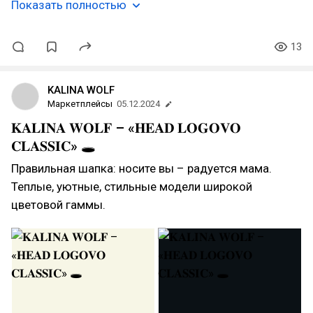
Показать полностью
13
KALINA WOLF
Маркетплейсы
05.12.2024
𝐊𝐀𝐋𝐈𝐍𝐀 𝐖𝐎𝐋𝐅 – «𝐇𝐄𝐀𝐃 𝐋𝐎𝐆𝐎𝐕𝐎
𝐂𝐋𝐀𝐒𝐒𝐈𝐂» 🕳️
Правильная шапка: носите вы – радуется мама.
Теплые, уютные, стильные модели широкой
цветовой гаммы.