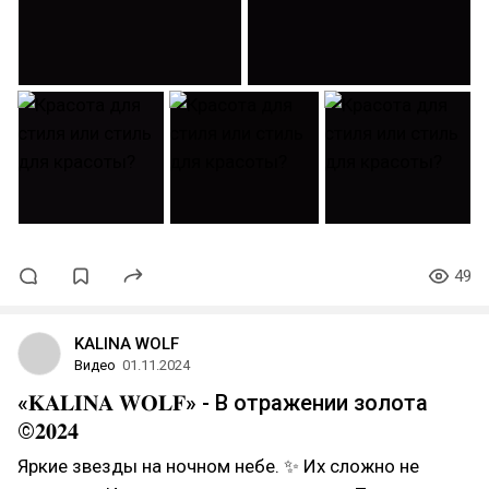
49
KALINA WOLF
Видео
01.11.2024
«𝐊𝐀𝐋𝐈𝐍𝐀 𝐖𝐎𝐋𝐅» - В отражении золота
©𝟐𝟎𝟐𝟒
Яркие звезды на ночном небе. ✨ Их сложно не