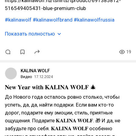
https://kalinawolf.ru/tshirts/tproduct/691385812-
516549405431-blue-premium-club
#kalinawolf
#kalinawolfbrand
#kalinawolfrussia
Показать полностью
19
KALINA WOLF
Видео
17.12.2024
𝐍𝐞𝐰 𝐘𝐞𝐚𝐫 𝐰𝐢𝐭𝐡 𝐊𝐀𝐋𝐈𝐍𝐀 𝐖𝐎𝐋𝐅 🎄
До Нового года осталось ровно столько, чтобы
успеть, да, да, найти подарки. Если вам кто-то
дорог, подарите ему эмоции, стиль, приятные
ощущения. Подарите 𝐊𝐀𝐋𝐈𝐍𝐀 𝐖𝐎𝐋𝐅. 🎁 И да, не
забудьте про себя. 𝐊𝐀𝐋𝐈𝐍𝐀 𝐖𝐎𝐋𝐅 особенно