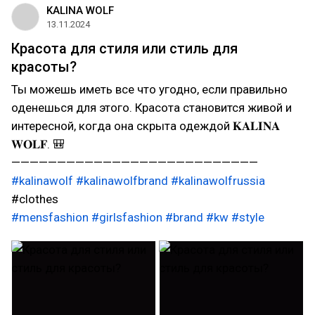
KALINA WOLF
13.11.2024
Красота для стиля или стиль для
красоты?
Ты можешь иметь все что угодно, если правильно
оденешься для этого. Красота становится живой и
интересной, когда она скрыта одеждой 𝐊𝐀𝐋𝐈𝐍𝐀
𝐖𝐎𝐋𝐅. 🎒
———————————————————————————
#kalinawolf
#kalinawolfbrand
#kalinawolfrussia
#clothes
#mensfashion
#girlsfashion
#brand
#kw
#style