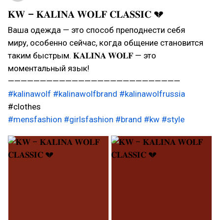
𝐊𝐖 – 𝐊𝐀𝐋𝐈𝐍𝐀 𝐖𝐎𝐋𝐅 𝐂𝐋𝐀𝐒𝐒𝐈𝐂 💔
Ваша одежда — это способ преподнести себя
миру, особенно сейчас, когда общение становится
таким быстрым. 𝐊𝐀𝐋𝐈𝐍𝐀 𝐖𝐎𝐋𝐅 — это
моментальный язык!
———————————————————————————
#kalinawolf
#kalinawolfbrand
#kalinawolfrussia
#clothes
#mensfashion
#girlsfashion
#brand
#kw
#style