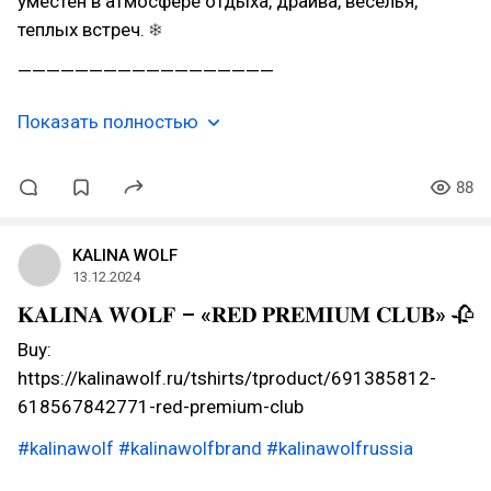
уместен в атмосфере отдыха, драйва, веселья,
теплых встреч. ❄
——————————————————
Показать полностью
88
KALINA WOLF
13.12.2024
𝐊𝐀𝐋𝐈𝐍𝐀 𝐖𝐎𝐋𝐅 – «𝐑𝐄𝐃 𝐏𝐑𝐄𝐌𝐈𝐔𝐌 𝐂𝐋𝐔𝐁» 🥀
Buy:
https://kalinawolf.ru/tshirts/tproduct/691385812-
618567842771-red-premium-club
#kalinawolf
#kalinawolfbrand
#kalinawolfrussia