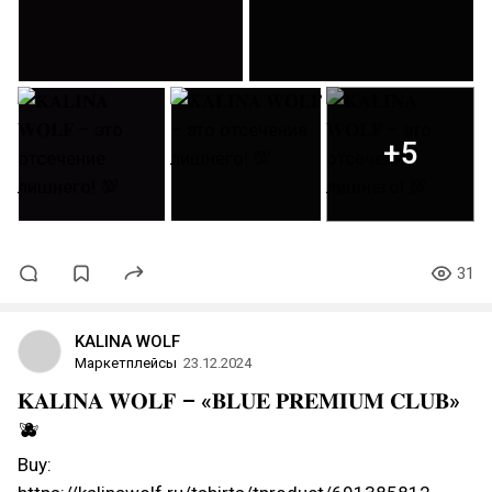
+5
31
KALINA WOLF
Маркетплейсы
23.12.2024
𝐊𝐀𝐋𝐈𝐍𝐀 𝐖𝐎𝐋𝐅 – «𝐁𝐋𝐔𝐄 𝐏𝐑𝐄𝐌𝐈𝐔𝐌 𝐂𝐋𝐔𝐁»
🫐
Buy: