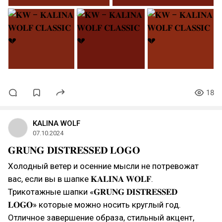
18
KALINA WOLF
07.10.2024
𝐆𝐑𝐔𝐍𝐆 𝐃𝐈𝐒𝐓𝐑𝐄𝐒𝐒𝐄𝐃 𝐋𝐎𝐆𝐎
Холодный ветер и осенние мысли не потревожат
вас, если вы в шапке 𝐊𝐀𝐋𝐈𝐍𝐀 𝐖𝐎𝐋𝐅.
Трикотажные шапки «𝐆𝐑𝐔𝐍𝐆 𝐃𝐈𝐒𝐓𝐑𝐄𝐒𝐒𝐄𝐃
𝐋𝐎𝐆𝐎» которые можно носить круглый год.
Отличное завершение образа, стильный акцент,