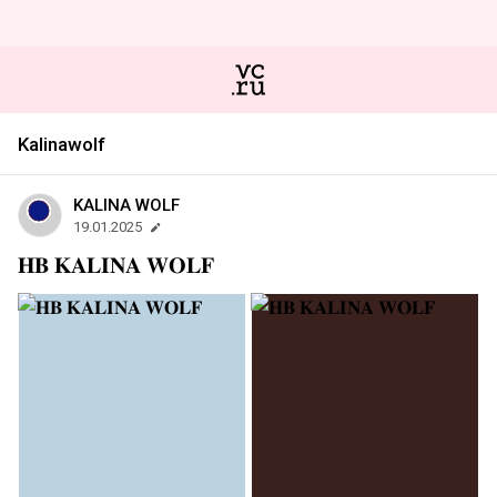
Kalinawolf
KALINA WOLF
19.01.2025
𝐇𝐁 𝐊𝐀𝐋𝐈𝐍𝐀 𝐖𝐎𝐋𝐅