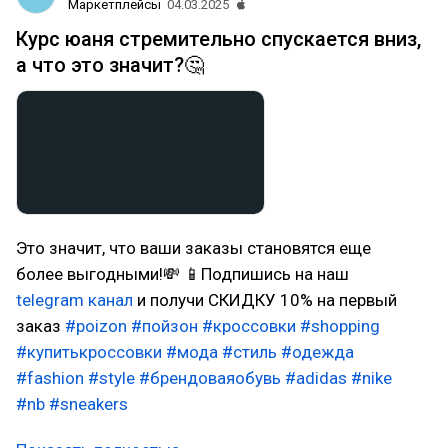
Маркетплейсы
04.03.2025
Курс юаня стремительно спускается вниз,
а что это значит?🤔
Это значит, что ваши заказы становятся еще
более выгодными!💸 📱Подпишись на наш
telegram канал
и получи СКИДКУ 10% на первый
заказ
#poizon
#пойзон
#кроссовки
#shopping
#купитькроссовки
#мода
#стиль
#одежда
#fashion
#style
#брендоваяобувь
#adidas
#nike
#nb
#sneakers