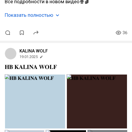
Все подробности в новом видео🍿🎬
Показать полностью
36
KALINA WOLF
19.01.2025
𝐇𝐁 𝐊𝐀𝐋𝐈𝐍𝐀 𝐖𝐎𝐋𝐅