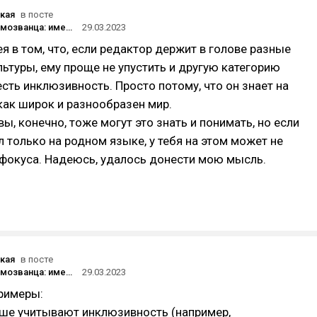
кая
в посте
Синдром самозванца: имею ли право писать на английском?
29.03.2023
ея в том, что, если редактор держит в голове разные
льтуры, ему проще не упустить и другую категорию
есть инклюзивность. Просто потому, что он знает на
как широк и разнообразен мир.
вы, конечно, тоже могут это знать и понимать, но если
л только на родном языке, у тебя на этом может не
 фокуса. Надеюсь, удалось донести мою мысль.
кая
в посте
Синдром самозванца: имею ли право писать на английском?
29.03.2023
примеры:
чше учитывают инклюзивность (например,