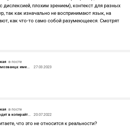
с дислексией, плохим зрением), контекст для разных
ур, так как изначально не воспринимают язык, на
ают, как что-то само собой разумеющееся. Смотрят
кая
в посте
Синдром самозванца: имею ли право писать на английском?
27.03.2023
кая
в посте
Что происходит в копирайтинге после 24 февраля: исследование о том, чего бояться и чему радоваться
20.07.2022
итаете, что это не относится к реальности?