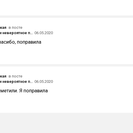
кая
в посте
Очевидное и невероятное про логичность и структуру текста
06.05.2020
пасибо, поправила
кая
в посте
Очевидное и невероятное про логичность и структуру текста
06.05.2020
аметили. Я поправила