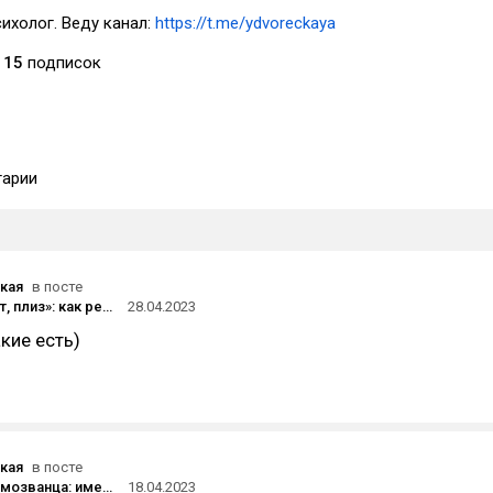
ихолог. Веду канал:
https://t.me/ydvoreckaya
15
подписок
арии
кая
в посте
«Чекни текст, плиз»: как редакторам стать полноценными в продуктовых командах
28.04.2023
кие есть)
кая
в посте
Синдром самозванца: имею ли право писать на английском?
18.04.2023