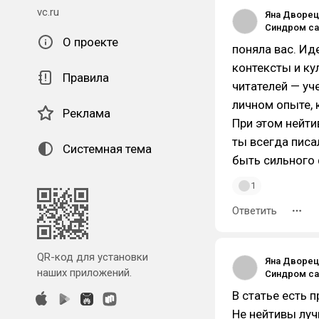
vc.ru
Яна Дворец
О проекте
поняла вас. Ид
контексты и ку
Правила
читателей — уч
личном опыте, 
Реклама
При этом нейти
ты всегда писа
Системная тема
быть сильного
1
Ответить
QR-код для установки
Яна Дворец
наших приложений.
В статье есть 
Не нейтивы лу