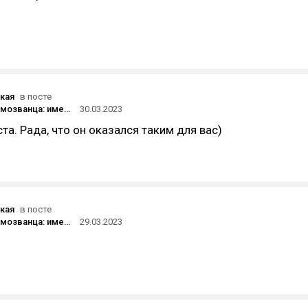
кая
в посте
Синдром самозванца: имею ли право писать на английском?
30.03.2023
та. Рада, что он оказался таким для вас)
кая
в посте
Синдром самозванца: имею ли право писать на английском?
29.03.2023