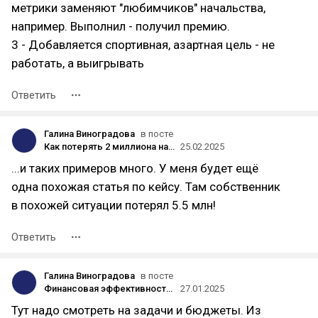
метрики заменяют "любимчиков" начальства,
например. Выполнил - получил премию.
3 - Добавляется спортивная, азартная цель - не
работать, а выигрывать
Ответить
Галина Виноградова
в посте
Как потерять 2 миллиона на налогах и вернуть их обратно: реальный кейс предпринимателя
25.02.2025
...и таких примеров много. У меня будет ещё
одна похожая статья по кейсу. Там собственник
в похожей ситуации потерял 5.5 млн!
Ответить
Галина Виноградова
в посте
Финансовая эффективность маркетинговых кампаний: как не "слить" бюджет впустую
27.01.2025
Тут надо смотреть на задачи и бюджеты. Из