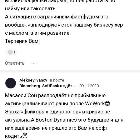
Мелкие кафешки закрыл ,пошёл работать по
найму или таксовать.
А ситуация с заграничным фастфудом это
вообще , «аплодирую» стоя,нашему бизнесу хер
с маслом ,а этим развитие.
Терпения Вам!
1
Ответить
Aleksey Ivanov
в посте
Bloomberg: SoftBank ведёт переговоры о продаже Boston Dynamics южнокорейской Hyundai
09.11.2020
Масаеси Сон распродаёт не прибыльные
активы,зализывают раны после WeWork😎
Эпоха «фэйковых единорогов» в кризис не
актуальна.А Boston Dynamics это будущее и для
них ещё время не пришло,это Вам не софт
кодить😈