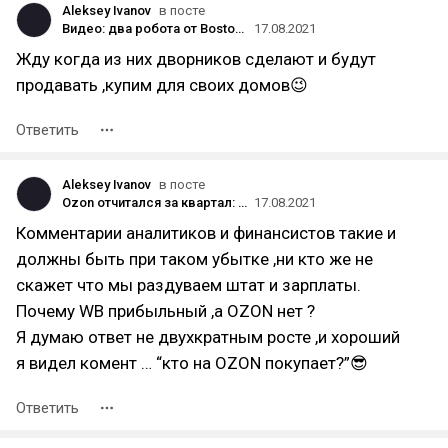
Aleksey Ivanov
в посте
Видео: два робота от Boston Dynamics впервые удачно прошли полосу препятствий для паркура — они даже падают как люди
17.08.2021
Жду когда из них дворников сделают и будут
продавать ,купим для своих домов😉
Ответить
Aleksey Ivanov
в посте
Ozon отчитался за квартал: выручка выросла на 53%, до 37 млрд рублей, убыток — до 15 млрд рублей
17.08.2021
Комментарии аналитиков и финансистов такие и
должны быть при таком убытке ,ни кто же не
скажет что мы раздуваем штат и зарплаты.
Почему WB прибыльный ,а OZON нет ?
Я думаю ответ не двухкратным росте ,и хороший
я видел комент … “кто на OZON покупает?”😎
Ответить