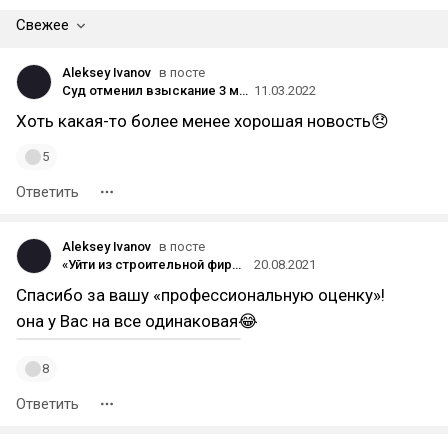
Свежее
Aleksey Ivanov
в посте
Суд отменил взыскание 3 млрд рублей с Natura Siberica из-за пожара на заводе
11.03.2022
Хоть какая-то более менее хорошая новость😞
5
Ответить
Aleksey Ivanov
в посте
«Уйти из строительной фирмы, чтобы открыть свою управляющую компанию». А что, так можно было?
20.08.2021
Спасибо за вашу «профессиональную оценку»!
она у Вас на все одинаковая😂
8
Ответить