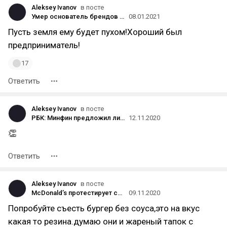
Aleksey Ivanov
в посте
Умер основатель брендов «Рецепты бабушки Агафьи» и Natura Siberica Андрей Трубников
08.01.2021
Пусть земля ему будет пухом!Хороший был
предприниматель!
17
Ответить
Aleksey Ivanov
в посте
РБК: Минфин предложил лишать свободы до трёх лет владельцев криптовалют, не отчитывающихся об операциях с ней
12.11.2020
👏
Ответить
Aleksey Ivanov
в посте
McDonald’s протестирует собственный бургер без мяса McPlant
09.11.2020
Попробуйте съесть бургер без соуса,это на вкус
какая то резина.думаю они и жареный тапок с