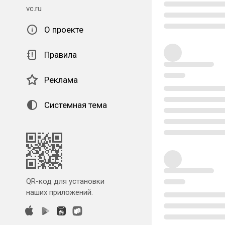
vc.ru
О проекте
Правила
Реклама
Системная тема
QR-код для установки
наших приложений.