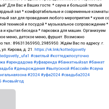
ый" Для Вас и Ваших госте: * сауна и большой теплый
ьярдный зал * комфортабельные и современные комнаты
тный зал для проведения любого мероприятия * кухня с
мой техникой и посудой * музыкальное сопровождение *
а и крытая беседка * парковка для машин. Организуем
ное меню, детское меню, фуршет. Возможно
о тел.: 89631365950, 2985950. Ждём Вас по адресу: г.
 ул. Кирова, д. 21.
https://vk.link/kottedgsvetly
ttedgsvetly_ufa1
#светлый
#коттеджпосуточно
джа
#арендадома
#уфааренда
#банкетныйзал
#банкет
вадьба
#деньрождения
#выпускной
#бассейн
#сауна
нгальнаязона
#2024
#уфа2024
#свадьба2024
5
#новыйгод