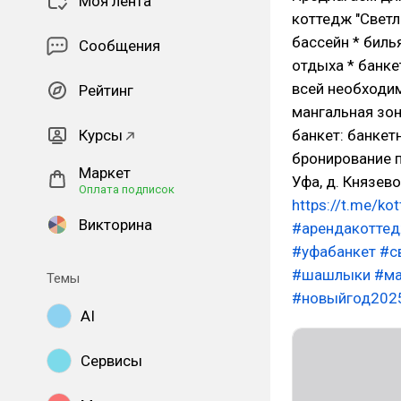
Моя лента
коттедж "Светл
бассейн * бил
Сообщения
отдыха * банке
всей необходи
Рейтинг
мангальная зон
Курсы
банкет: банкет
бронирование п
Маркет
Уфа, д. Князево,
Оплата подписок
https://t.me/ko
Викторина
#арендакотте
#уфабанкет
#с
#шашлыки
#ма
Темы
#новыйгод202
AI
Сервисы