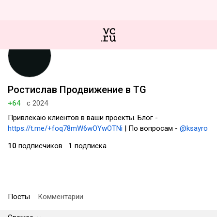
Ростислав Продвижение в TG
+64
с 2024
Привлекаю клиентов в ваши проекты. Блог -
https://t.me/+foq78mW6wOYwOTNi
| По вопросам -
@ksayro
10
подписчиков
1
подписка
Посты
Комментарии