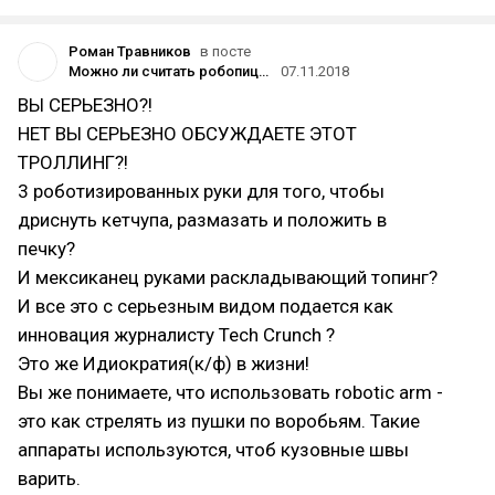
Роман Травников
в посте
Можно ли считать робопиццерию инновацией: Фёдор Овчинников из «Додо пиццы» спорит с инвестором Zume Дмитрием Гришиным
07.11.2018
ВЫ СЕРЬЕЗНО?!
НЕТ ВЫ СЕРЬЕЗНО ОБСУЖДАЕТЕ ЭТОТ
ТРОЛЛИНГ?!
3 роботизированных руки для того, чтобы
дриснуть кетчупа, размазать и положить в
печку?
И мексиканец руками раскладывающий топинг?
И все это с серьезным видом подается как
инновация журналисту Tech Crunch ?
Это же Идиократия(к/ф) в жизни!
Вы же понимаете, что использовать robotic arm -
это как стрелять из пушки по воробьям. Такие
аппараты используются, чтоб кузовные швы
варить.