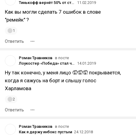
Тинькофф вернёт 50% от стоимости билетов в кино
11.02.2019
Как вы могли сделать 7 ошибок в слове
"ремейк" ?
1
Ответить
Роман Травников
в посте
Лоукостер «Победа» стал четвертым по величине авиаперевозчиком в России
14.01.2019
Ну так конечно, у меня лицо 🤦🤦🤦 покрывается,
когда я сажусь на борт и слышу голос
Харламова
2
Ответить
Роман Травников
в посте
Как я держу инбокс пустым
24.12.2018