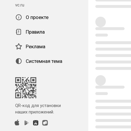
vc.ru
О проекте
Правила
Реклама
Системная тема
QR-код для установки
наших приложений.