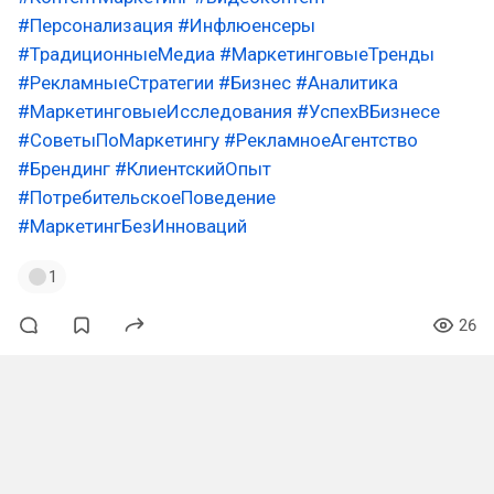
#Персонализация
#Инфлюенсеры
#ТрадиционныеМедиа
#МаркетинговыеТренды
#РекламныеСтратегии
#Бизнес
#Аналитика
#МаркетинговыеИсследования
#УспехВБизнесе
#СоветыПоМаркетингу
#РекламноеАгентство
#Брендинг
#КлиентскийОпыт
#ПотребительскоеПоведение
#МаркетингБезИнноваций
1
26