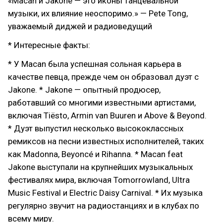
«Macan и Jakone — это иконы танцевальной
музыки, их влияние неоспоримо.» — Pete Tong,
уважаемый диджей и радиоведущий
* Интересные факты:
* У Macan была успешная сольная карьера в
качестве певца, прежде чем он образовал дуэт с
Jakone. * Jakone — опытный продюсер,
работавший со многими известными артистами,
включая Tiësto, Armin van Buuren и Above & Beyond.
* Дуэт выпустил несколько высококлассных
ремиксов на песни известных исполнителей, таких
как Madonna, Beyoncé и Rihanna. * Macan feat
Jakone выступали на крупнейших музыкальных
фестивалях мира, включая Tomorrowland, Ultra
Music Festival и Electric Daisy Carnival. * Их музыка
регулярно звучит на радиостанциях и в клубах по
всему миру.