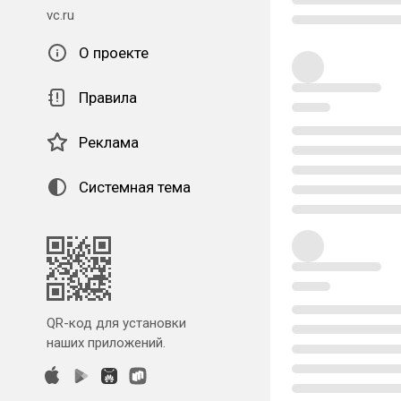
vc.ru
О проекте
Правила
Реклама
Системная тема
QR-код для установки
наших приложений.