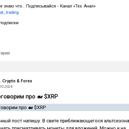
не знаю что... Подписывайся - Канал «Тех. Анал»
al_trading
подписки
арии
. Crypto & Forex
10.2024
оговорим про 🐋 $XRP
ный пост напишу. В свете приближающегося альтсезона
ачать присматривать монеты для вложений. Можно и на