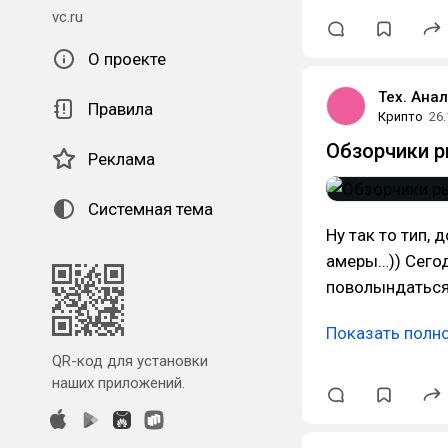
vc.ru
О проекте
Тех. Анал
Правила
Крипто
26.
Обзорчики р
Реклама
Системная тема
Ну так то тип,
амеры…)) Сегод
поволындаться
Показать полн
QR-код для установки
наших приложений.