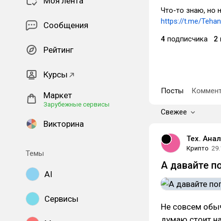
Моя лента
Что-то знаю, но 
https://t.me/Tehan
Сообщения
4
подписчика
2
Рейтинг
Курсы
Посты
Коммент
Маркет
Зарубежные сервисы
Свежее
Викторина
Тех. Анал
Крипто
29.
Темы
А давайте п
AI
Сервисы
Не совсем обыч
думаю стоит н