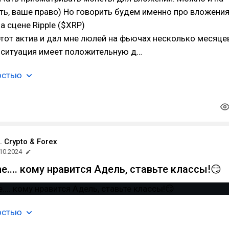
ь, ваше право) Но говорить будем именно про вложения
а сцене Ripple ($XRP)
этот актив и дал мне люлей на фьючах несколько месяце
 ситуация имеет положительную д…
остью
. Crypto & Forex
10.2024
's me.... кому нравится Адель, ставьте классы!😏
остью