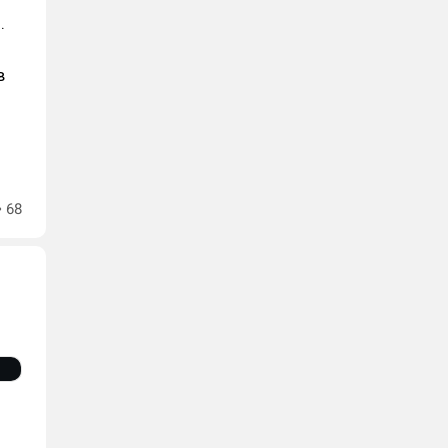
.
в
68