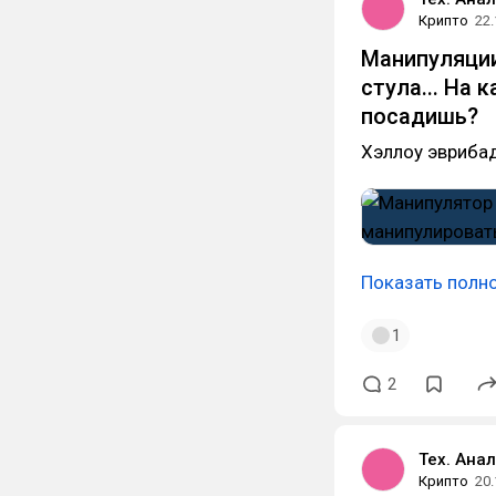
Крипто
22.
Манипуляции
стула... На 
посадишь?
Хэллоу эврибад
Показать полн
1
2
Тех. Анал
Крипто
20.