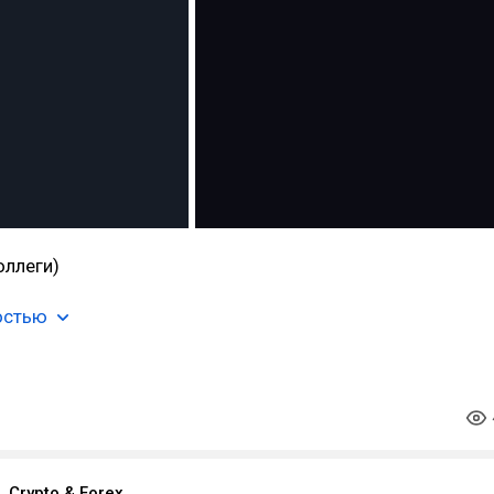
оллеги)
остью
. Crypto & Forex