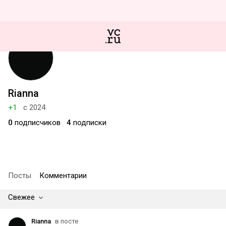
Rianna
+1
с 2024
0
подписчиков
4
подписки
Посты
Комментарии
Свежее
Rianna
в посте