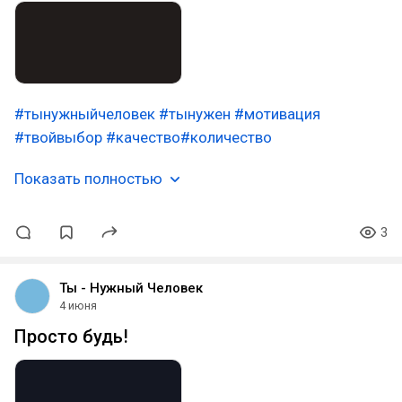
#тынужныйчеловек
#тынужен
#мотивация
#твойвыбор
#качество
#количество
Показать полностью
3
Ты - Нужный Человек
4 июня
Просто будь!