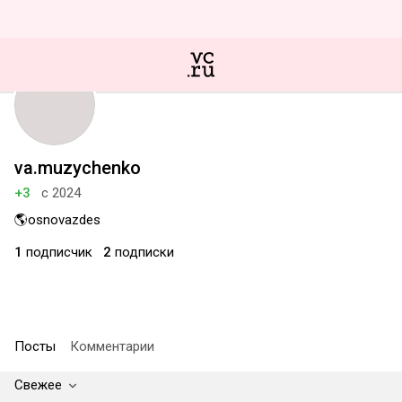
va.muzychenko
+3
с 2024
🌎osnovazdes
1
подписчик
2
подписки
Посты
Комментарии
Свежее