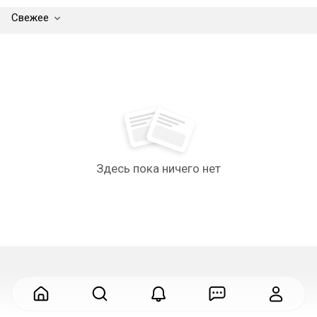
Свежее
Здесь пока ничего нет