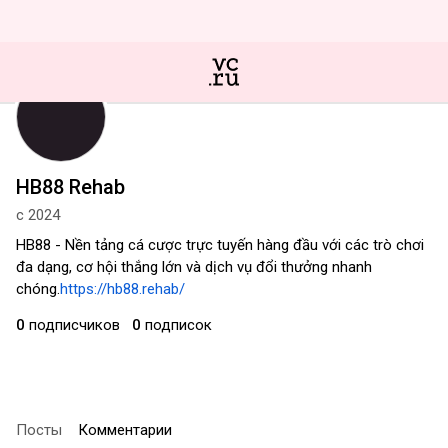
HB88 Rehab
с 2024
HB88 - Nền tảng cá cược trực tuyến hàng đầu với các trò chơi
đa dạng, cơ hội thắng lớn và dịch vụ đổi thưởng nhanh
chóng.
https://hb88.rehab/
0
подписчиков
0
подписок
Посты
Комментарии