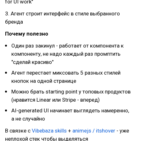
for UI work"
3. Агент строит интерфейс в стиле выбранного
бренда
Почему полезно
Один раз закинул - работает от компонента к
компоненту, не надо каждый раз промптить
"сделай красиво"
Агент перестает миксовать 5 разных стилей
кнопок на одной странице
Можно брать starting point у топовых продуктов
(нравится Linear или Stripe - вперед)
AI-generated UI начинает выглядеть намеренно,
а не случайно
В связке с
Vibebaza skills
+
animejs / itshover
- уже
неплохой стек чтобы выделяться