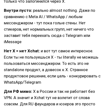
только что залогинился через X.
Внутри пусто:
реально almost nothing. Даже по
сравнению с Meta AI / WhatsApp / любым
мессенджером - тут пока голые стены. Нет
стикеров, нет нормальных групп, нет ничего что
заставит тебя переехать сюда с Telegram или
iMessage
Нет X = нет Xchat:
и вот тут самое интересное.
Если ты не пользуешься X - ты literally не можешь
пользоваться мессенджером. То есть это не
standalone продукт, а довесок к X. Странное
продуктовое решение, если цель - конкурировать с
WhatsApp/Telegram
Для РФ мимо:
X в России и так не работает без
VPN. А значит и Xchat тут не взлетит от слова
совсем. Для RU фаундеров и юзеров это просто