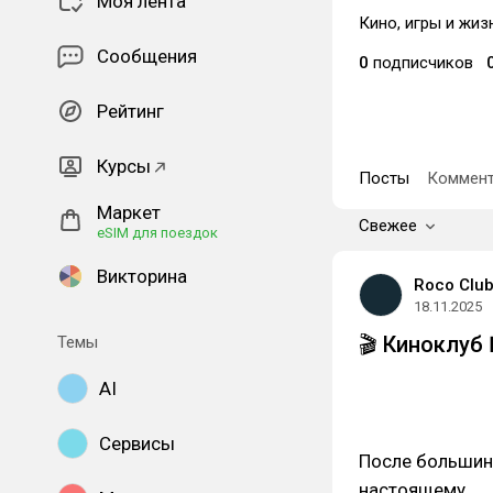
Моя лента
Кино, игры и жиз
Сообщения
0
подписчиков
Рейтинг
Курсы
Посты
Коммент
Маркет
Свежее
eSIM для поездок
Викторина
Roco Clu
18.11.2025
🎬 Киноклуб 
Темы
AI
Сервисы
После большинс
настоящему.