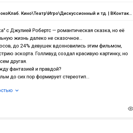
Клипы РокоКлаб. Кино\Театр\Игро\Дискуссионный и тд. | ВКонтакте
а" с Джулией Робертс — романтическая сказка, но её
льную жизнь далеко не сказочное…
осов, до 24% девушек вдохновились этим фильмом,
стрию эскорта. Голливуд создал красивую картинку, но
сем другая.
жду фантазией и правдой?
льм до сих пор формирует стереотип…
остью
b