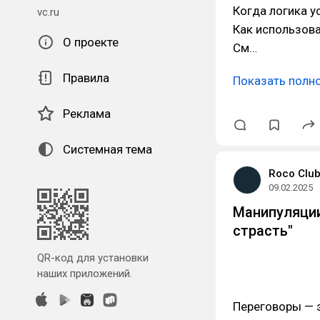
Когда логика у
vc.ru
Как использова
О проекте
См…
Правила
Показать полн
Реклама
Системная тема
Roco Clu
09.02.2025
Манипуляции
страсть"
QR-код для установки
наших приложений.
Переговоры — э