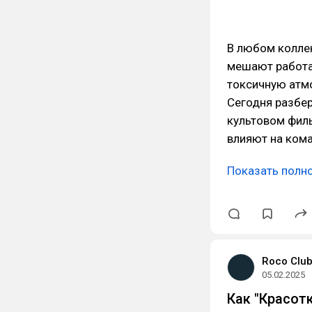
В любом коллек
мешают работа
токсичную атмо
Сегодня разбер
культовом филь
влияют на ком
Показать полн
Roco Clu
05.02.2025
Как "Красот