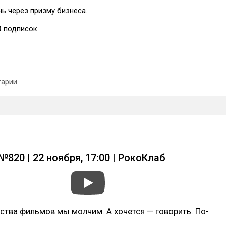
нь через призму бизнеса.
0
подписок
арии
b
№820 | 22 ноября, 17:00 | РокоКлаб
тва фильмов мы молчим. А хочется — говорить. По-