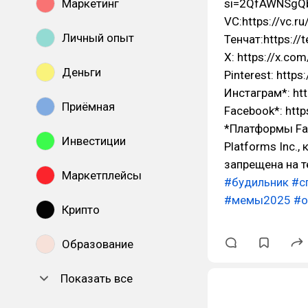
si=2QfAWNSg
Маркетинг
VC:https://vc.r
Личный опыт
Тенчат:https://
Х: https://x.co
Деньги
Pinterest: https
Инстаграм*: ht
Приёмная
Facebook*: ht
*Платформы Fa
Инвестиции
Platforms Inc.
запрещена на 
Маркетплейсы
#будильник
#с
#мемы2025
#о
Крипто
Образование
Показать все