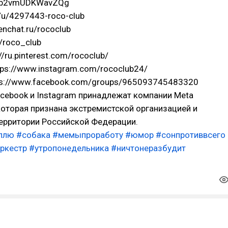
Qb2vmUDKWavZQg
u/u/4297443-roco-club
tenchat.ru/rococlub
m/roco_club
://ru.pinterest.com/rococlub/
tps://www.instagram.com/rococlub24/
tps://www.facebook.com/groups/965093745483320
cebook и Instagram принадлежат компании Meta
, которая признана экстремистской организацией и
территории Российской Федерации.
плю
#собака
#мемыпроработу
#юмор
#сонпротиввсего
ркестр
#утропонедельника
#ничтонеразбудит