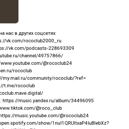
а нас в других соцсетях:
ps://vk.com/rococlub2000_ru
tps://vk.com/podcasts-228693309
/rutube.ru/channel/49757866/
://www.youtube.com/@rococlub24
zen.ru/rococlub
//my.mail.ru/community/rococlub/?ref=
://t.me/rococlub
coclub.mave.digital/
 https://music.yandex.ru/album/34496095
//www.tiktok.com/@roco_club
 https://music.youtube.com/@rococlub24
//open.spotify.com/show/1nuI1QRUltxaP4IuBlebXz?