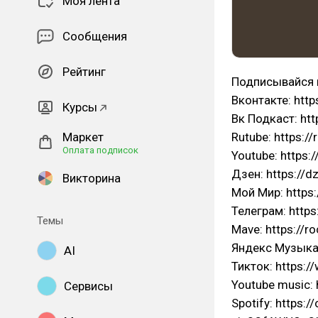
Моя лента
Сообщения
Рейтинг
Подписывайся н
Вконтакте: htt
Курсы
Вк Подкаст: ht
Rutube: https:/
Маркет
Оплата подписок
Youtube: https
Дзен: https://d
Викторина
Мой Мир: https:
Телеграм: https
Темы
Mave: https://ro
Яндекс Музыка:
AI
Тикток: https:
Youtube music:
Сервисы
Spotify: https: