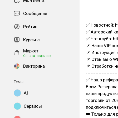
Моя лента
Сообщения
✅ Новостной: h
Рейтинг
✅ Авторский ка
✅ Чат клуба: h
Курсы
📌 Наши VIP по
Маркет
📌 Инструкция 
Оплата подписок
📌 Отзывы о WB
Викторина
📌 Отработки на
--------------------
✅ Наша рефералк
Темы
Всем Рефералам
AI
наши продукты
торговли от 20
Сервисы
подключиться 
👑 Только для 