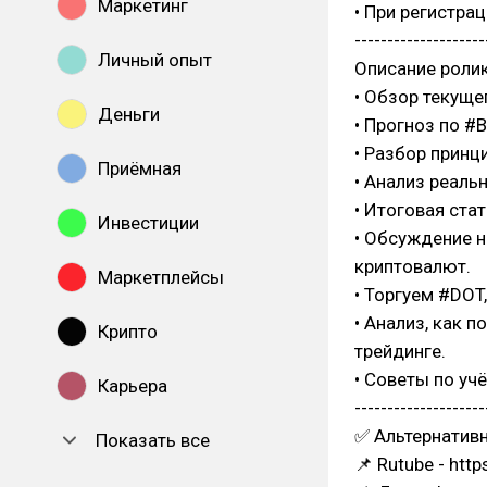
Маркетинг
• При регистра
--------------------
Личный опыт
Описание ролик
• Обзор текуще
Деньги
• Прогноз по #
• Разбор принц
Приёмная
• Анализ реаль
• Итоговая ста
Инвестиции
• Обсуждение н
криптовалют.
Маркетплейсы
• Торгуем #DOT
• Анализ, как 
Крипто
трейдинге.
• Советы по учё
Карьера
--------------------
✅ Альтернатив
Показать все
📌 Rutube - htt