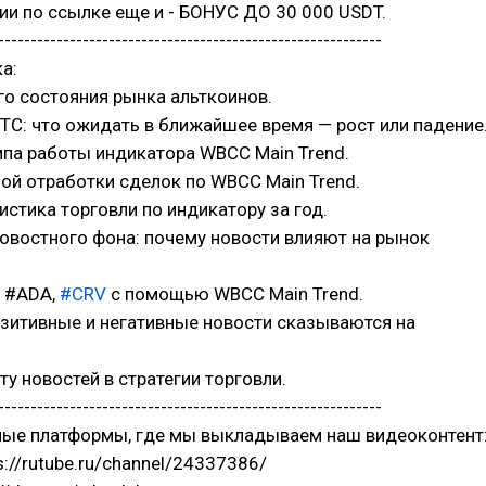
ции по ссылке еще и - БОНУС ДО 30 000 USDT.
-----------------------------------------------------------
а:
го состояния рынка альткоинов.
BTC: что ожидать в ближайшее время — рост или падение
ипа работы индикатора WBCC Main Trend.
ной отработки сделок по WBCC Main Trend.
тистика торговли по индикатору за год.
овостного фона: почему новости влияют на рынок
, #ADA,
#CRV
с помощью WBCC Main Trend.
позитивные и негативные новости сказываются на
ту новостей в стратегии торговли.
-----------------------------------------------------------
ные платформы, где мы выкладываем наш видеоконтент
ps://rutube.ru/channel/24337386/