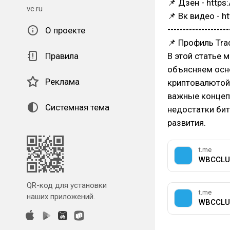
📌 Дзен - https
vc.ru
📌 Вк видео - ht
--------------------
О проекте
📌 Профиль Trad
Правила
В этой статье 
объясняем осно
Реклама
криптовалютой.
важные концеп
Системная тема
недостатки бит
развития.
t.me
WBCCLU
QR-код для установки
t.me
наших приложений.
WBCCLU