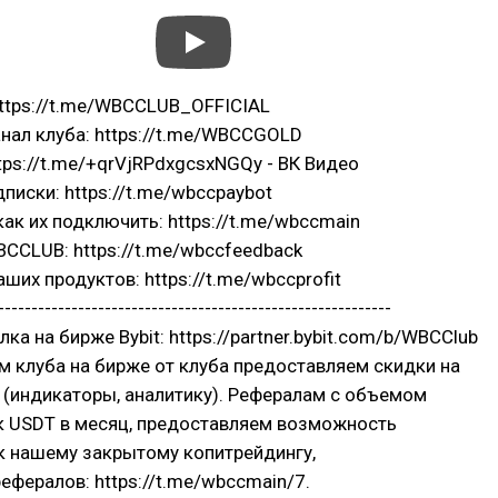
ttps://t.me/WBCCLUB_OFFICIAL
нал клуба: https://t.me/WBCCGOLD
ttps://t.me/+qrVjRPdxgcsxNGQy - ВК Видео
дписки: https://t.me/wbccpaybot
как их подключить: https://t.me/wbccmain
CCLUB: https://t.me/wbccfeedback
ших продуктов: https://t.me/wbccprofit
-----------------------------------------------------------
а на бирже Bybit: https://partner.bybit.com/b/WBCClub
 клуба на бирже от клуба предоставляем скидки на
 (индикаторы, аналитику). Рефералам с объемом
к USDT в месяц, предоставляем возможность
к нашему закрытому копитрейдингу,
рефералов: https://t.me/wbccmain/7.