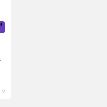
м
о
88