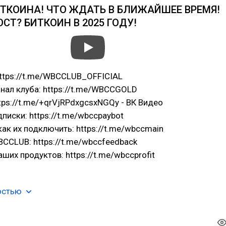
ТКОИНА! ЧТО ЖДАТЬ В БЛИЖАЙШЕЕ ВРЕМЯ!
ОСТ? БИТКОИН В 2025 ГОДУ!
ttps://t.me/WBCCLUB_OFFICIAL
нал клуба: https://t.me/WBCCGOLD
ttps://t.me/+qrVjRPdxgcsxNGQy - ВК Видео
дписки: https://t.me/wbccpaybot
как их подключить: https://t.me/wbccmain
CCLUB: https://t.me/wbccfeedback
ших продуктов: https://t.me/wbccprofit
остью