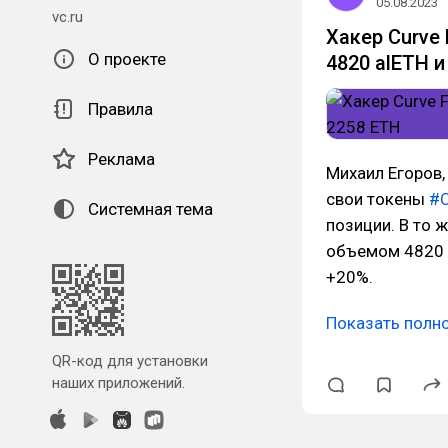
05.08.2023
vc.ru
Хакер Curve
О проекте
4820 alETH и
Правила
Реклама
Михаил Егоров,
свои токены
#
Системная тема
позиции. В то 
объемом 4820 a
+20%.
Показать полн
QR-код для установки
наших приложений.