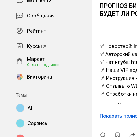
Моя лента
ПРОГНОЗ БИ
БУДЕТ ЛИ Р
Сообщения
Рейтинг
Курсы
✅ Новостной: h
✅ Авторский ка
Маркет
✅ Чат клуба: h
Оплата подписок
📌 Наши VIP по
Викторина
📌 Инструкция 
📌 Отзывы о WB
📌 Отработки на
Темы
----------…
AI
Показать полн
Сервисы