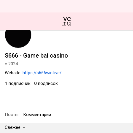
S666 - Game bai casino
с 2024
Website:
https://s666win.live/
1
подписчик
0
подписок
Посты
Комментарии
Свежее