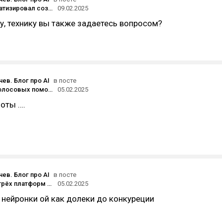
Как я автоматизировал создание комиксов и что из этого можно вынести для бизнеса
09.02.2025
, технику вы также задаетесь вопросом?
ев. Блог про AI
в посте
Создание голосовых помощников: обзор платформ (Dialogflow, Botpress, Rasa)
05.02.2025
оты ….
ев. Блог про AI
в посте
Сравнение трёх платформ для генерации текстовых описаний товаров
05.02.2025
нейронки ой как долеки до конкуреции