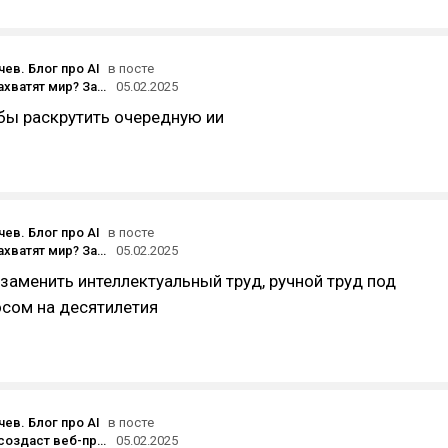
ев. Блог про AI
в посте
AI-агенты захватят мир? Забудьте! Вот 7 причин, почему это всего лишь хайп
05.02.2025
бы раскрутить очередную ии
ев. Блог про AI
в посте
AI-агенты захватят мир? Забудьте! Вот 7 причин, почему это всего лишь хайп
05.02.2025
заменить интеллектуальный труд, ручной труд под
сом на десятилетия
ев. Блог про AI
в посте
Нейросеть создаст веб-приложение, а Softgen обеспечит его дизайн и запуск
05.02.2025