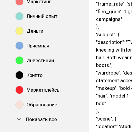
Маркетинг
"frame_rate": "st
"film_grain": "l
Личный опыт
campaigns"
},
Деньги
"subject": {
"description": "
Приёмная
kneeling with lo
hair. Both wear 
Инвестиции
boots.",
"wardrobe": "des
Крипто
statement acces
"makeup": "bold e
Маркетплейсы
"hair": "model 1
bob"
Образование
},
"scene": {
Показать все
"location": "stu