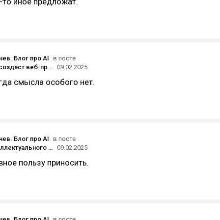
-то иное предложат.
ев. Блог про AI
в посте
Нейросеть создаст веб-приложение, а Softgen обеспечит его дизайн и запуск
09.02.2025
гда смысла особого нет.
ев. Блог про AI
в посте
ИИ для интеллектуального видеомонтажа: как сократить часы ручной работы
09.02.2025
вное пользу приносить.
ев. Блог про AI
в посте