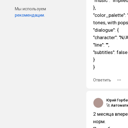
"music": "implie
},
Мы используем
"color_palette":
рекомендации.
tones, with pops 
"dialogue": {
"character": "N/A
"line": "",
"subtitles": false
}
}
Ответить
Юрий Горбач
2 месяца впер
норм.