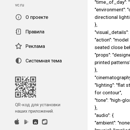
"time_of_day": "a
vc.ru
"environment": 
О проекте
directional light
},
Правила
"visual_details": 
"action": "model
Реклама
seated close beh
"props": "design
Системная тема
printed patterns
},
"cinematography
"lighting": "flat 
for contour",
"tone": "high-gl
QR-код для установки
},
наших приложений.
"audio": {
"ambient": "none