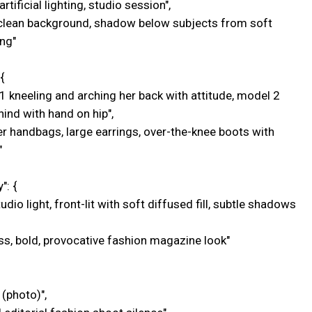
rtificial lighting, studio session",
"clean background, shadow below subjects from soft
ing"
{
 1 kneeling and arching her back with attitude, model 2
ind with hand on hip",
er handbags, large earrings, over-the-knee boots with
"
": {
studio light, front-lit with soft diffused fill, subtle shadows
oss, bold, provocative fashion magazine look"
 (photo)",