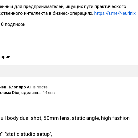
ченный для предпринимателей, ищущих пути практического
сственного интеллекта в бизнес-операциях.
https://t.me/Neurinix
0
подписок
арии
ев. Блог про AI
в посте
Концепт-реклама Dior, сделанная на Nano Banana Pro
14 янв
full body dual shot, 50mm lens, static angle, high fashion
 "static studio setup",