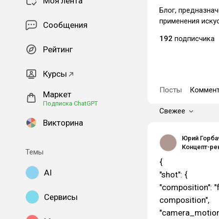
Моя лента
Блог, предназна
применения иску
Сообщения
192
подписчика
Рейтинг
Курсы
Посты
Коммент
Маркет
Подписка ChatGPT
Свежее
Викторина
Юрий Горбач
Темы
{
AI
"shot": {
"composition": "
Сервисы
composition",
"camera_motion":