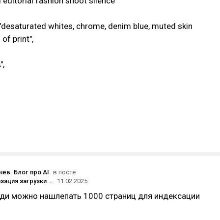
d editorial fashion shoot silence"
 "desaturated whites, chrome, denim blue, muted skin
of print",
",
ев. Блог про AI
в посте
🚀 Автоматизация загрузки статей в Яндекс Турбо-страницы через Make.com
11.02.2025
еди можно нашлепать 1000 страниц для индексации