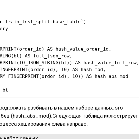
c.train_test_split.base_table`)

ery

RPRINT(order_id) AS hash_value_order_id,

RING(bt) AS full_json_row,

RPRINT(TO_JSON_STRING(bt)) AS hash_value_full_row,
INGERPRINT(order_id), 10) AS hash_mod,

RM_FINGERPRINT(order_id), 10)) AS hash_abs_mod

 bt
 продолжать разбивать в нашем наборе данных, это
лбец (hash_abs_mod).Следующая таблица иллюстрирует
оцесса хеширования слева направо.