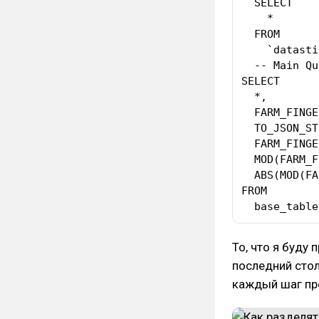
  SELECT

    *

  FROM

    `datasti
  -- Main Qu
SELECT

  *,

  FARM_FINGE
  TO_JSON_ST
  FARM_FINGE
  MOD(FARM_F
  ABS(MOD(FA
FROM

  base_table
То, что я буду
последний сто
каждый шаг пр