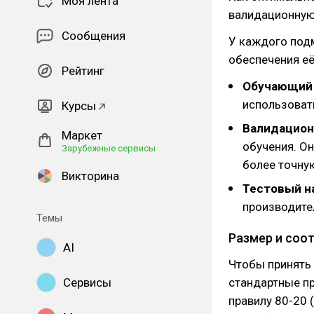
Моя лента
валидационную
Сообщения
У каждого подм
обеспечения её
Рейтинг
Обучающий 
использоват
Курсы
Валидацион
Маркет
обучения. О
Зарубежные сервисы
более точну
Викторина
Тестовый н
производите
Темы
Размер и соо
AI
Чтобы принять
Сервисы
стандартные пр
правилу 80-20 