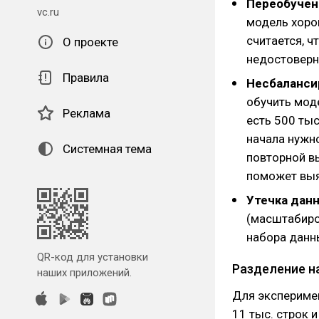
Переобучен
vc.ru
модель хоро
считается, ч
О проекте
недостоверн
Правила
Несбаланси
обучить моде
Реклама
есть 500 тыс
начала нужн
Системная тема
повторной в
поможет выя
Утечка дан
(масштабиро
набора данны
QR-код для установки
Разделение н
наших приложений.
Для эксперимен
11 тыс. строк 