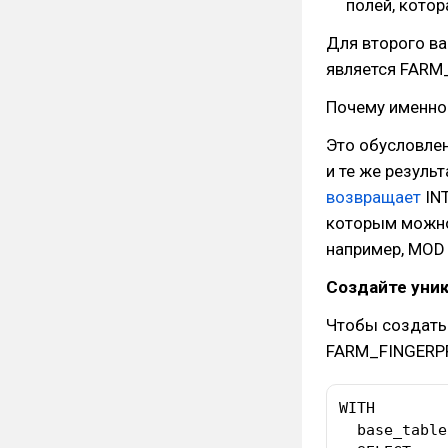
полей, кото
Для второго ва
является FARM
Почему именно 
Это обусловлен
и те же результ
возвращает
INT
которым можно
например, MOD 
Создайте уни
Чтобы создать
FARM_FINGERPR
WITH

  base_table