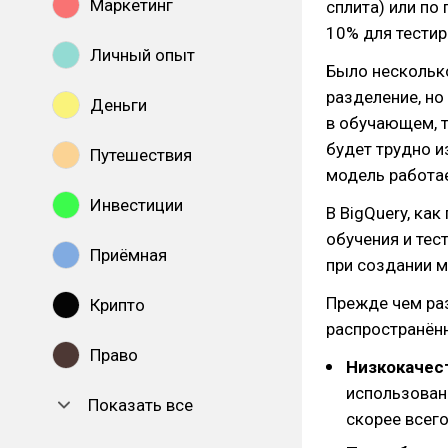
Маркетинг
сплита) или по
10% для тестиро
Личный опыт
Было нескольк
разделение, но
Деньги
в обучающем, т
будет трудно и
Путешествия
модель работае
Инвестиции
В BigQuery, ка
обучения и тес
Приёмная
при создании м
Прежде чем ра
Крипто
распространён
Право
Низкокачес
использован
Показать все
скорее всего