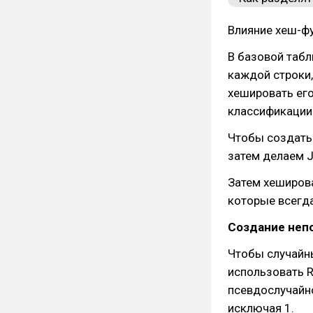
Влияние хеш-фу
В базовой табл
каждой строки,
хешировать его
классификации 
Чтобы создать 
затем делаем J
Затем хеширов
которые всегда
Создание неп
Чтобы случайн
использовать R
псевдослучайно
исключая 1.