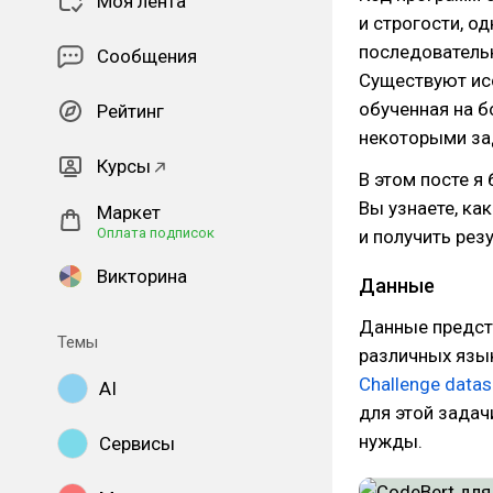
Моя лента
и строгости, о
последовательн
Сообщения
Существуют исс
обученная на б
Рейтинг
некоторыми за
Курсы
В этом посте я
Вы узнаете, ка
Маркет
Оплата подписок
и получить резу
Викторина
Данные
Данные предста
Темы
различных язы
Challenge datas
AI
для этой задач
нужды.
Сервисы