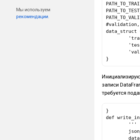
PATH_TO_TRAI
Мы используем
PATH_TO_TEST
рекомендации.
PATH_TO_VALI
#validation,
data_struct 
	'train' : pd.read_csv(PATH_TO_TRAIN_DATA),

	'test' : pd.read_csv(PATH_TO_TEST_DATA),

	'valid' : pd.read_csv(PATH_TO_VALIDATION_DATA)

}
Инициализирую 
записи DataFra
требуется пода
}

def write_in
	'''

	json_file_name - name output json file

	data - pandas data frame
