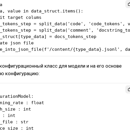


a, value in data_struct.items():

te_into_json_file(f'/content/{type_data}.jsonl', d
конфигурационный класс для модели и на его основе
ю конфигурацию:
urationModel:
