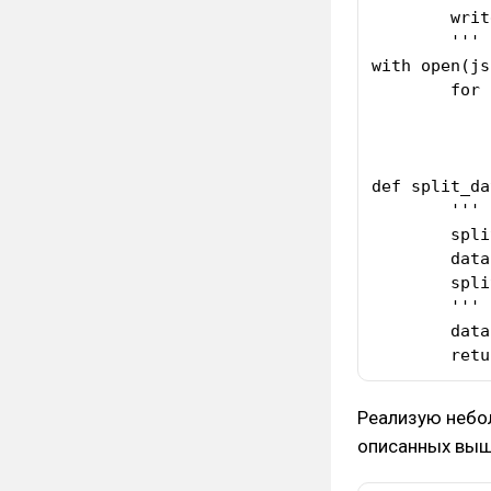
	write your pandas data to json file

	'''

with open(js
	for index, current_row in data.iterrows():

		current_file.write(json.dumps(current_row.to_
def split_da
	'''

	split items in column

	data - your pandas data frame

	split_column - column in your pd.df

	'''

	data[new_column] = data[split_column].apply(lambda current_item: current_item.split())

	ret
Реализую небо
описанных выш