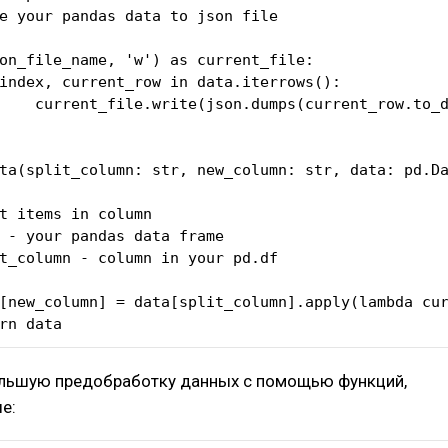
on_file_name, 'w') as current_file:

dict()) + '\n')

ta(split_column: str, new_column: str, data: pd.Da
urn data
льшую предобработку данных с помощью функций,
е: