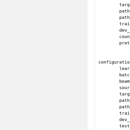
	target_size : int

	path_to_data_directory : str

	path_to_output_data_directory : str

	train_file : str

	dev_file : str

	count_epochs : int

	pretrained_model : str

configuratio
	learning_rate = 5e-5,

	batch_size = 8,

	beam = 10,

	source_size = 256,

	target_size = 512,

	path_to_data_directory = '.',

	path_to_output_data_directory = 'model_for_java',

	train_file = '/content/train.jsonl',

	dev_file = '/content/valid.jsonl',

	test_file = '/content/test.jsonl',
