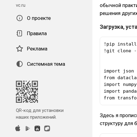
обычной практ
vc.ru
решения других
О проекте
Загрузка, ус
Правила
!pip install
Реклама
!git clone -
Системная тема
import json

from datacla
import numpy
import panda
from transfo
QR-код для установки
Здесь я пропис
наших приложений.
структуру для 