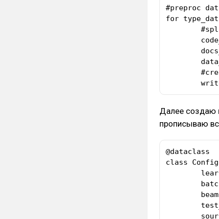
#preproc data
for type_dat
	#split target colums

	code_tokens_step = split_data('code', 'code_tokens', value)

	docs_tokens_step = split_data('comment', 'docstring_tokens', code_tokens_step)

	data_struct[type_data] = docs_tokens_step

	#create json file

	wri
Далее создаю 
прописываю вс
@dataclass

class Config
	learning_rate : float 

	batch_size : int 

	beam : int

	test_file : str

	source_size : int
