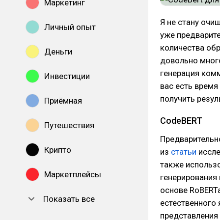
Маркетинг
Я не стану очи
Личный опыт
уже предварит
количества обр
Деньги
довольно много
генерация комм
Инвестиции
вас есть время
получить резул
Приёмная
CodeBERT
Путешествия
Предварительно
Крипто
из
статьи
иссле
также использо
Маркетплейсы
генерирования 
основе RoBERT
Показать все
естественного
представления