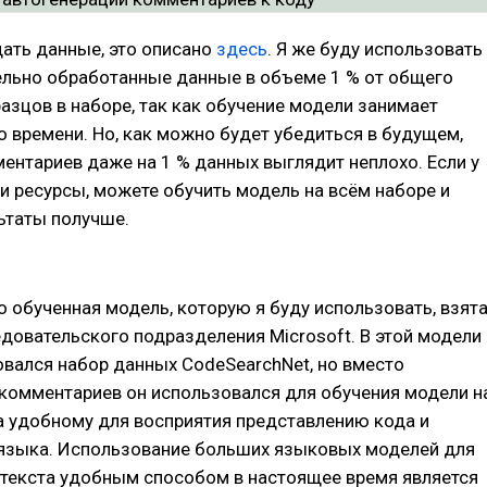
щать данные, это описано
здесь
. Я же буду использовать
ельно обработанные данные в объеме 1 % от общего
азцов в наборе, так как обучение модели занимает
 времени. Но, как можно будет убедиться в будущем,
ентариев даже на 1 % данных выглядит неплохо. Если у
 и ресурсы, можете обучить модель на всём наборе и
ьтаты получше.
 обученная модель, которую я буду использовать, взят
довательского подразделения Microsoft. В этой модели
вался набор данных CodeSearchNet, но вместо
комментариев он использовался для обучения модели н
a удобному для восприятия представлению кода и
 языка. Использование больших языковых моделей для
 текста удобным способом в настоящее время является