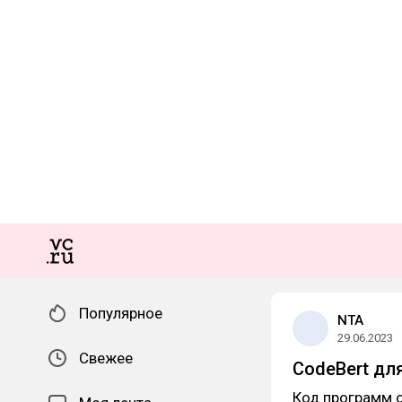
Популярное
NTA
29.06.2023
Свежее
CodeBert дл
Код программ о