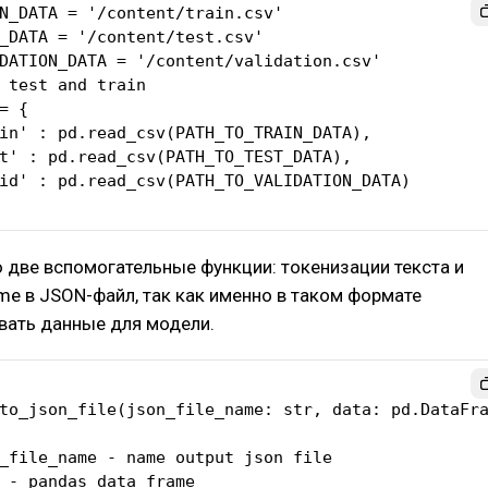
N_DATA = '/content/train.csv'

_DATA = '/content/test.csv'

DATION_DATA = '/content/validation.csv'

 test and train

= {

две вспомогательные функции: токенизации текста и
me в JSON-файл, так как именно в таком формате
вать данные для модели.
to_json_file(json_file_name: str, data: pd.DataFra