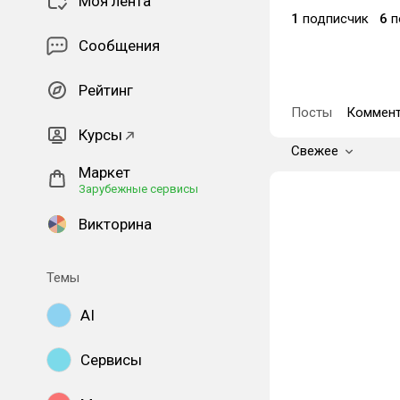
Моя лента
1
подписчик
6
п
Сообщения
Рейтинг
Посты
Коммент
Курсы
Свежее
Маркет
Зарубежные сервисы
Викторина
Темы
AI
Сервисы